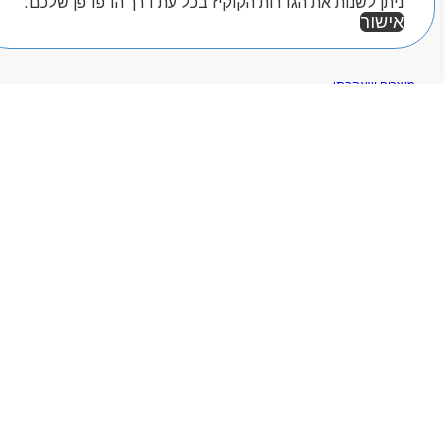
ניתן לשנות את הגדרות הקוקיז בכל עת דרך הדפדפן שלכם.
חיפוש מוצרים
אישור
מוצרים שאהבתי
אזור אישי
Products
search
ראשי
אודותניו
קטלוג מוצרים
המגזין