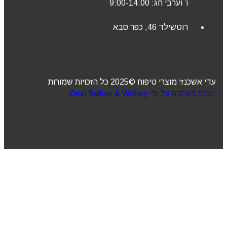
ו’ וערבי חג: 9:00-14:00
רוטשילד 46, כפר סבא
עדי אשכנזי מוצרי טיפוח ©2025 כל הזכויות שמורות
נבנה באהבה על ידי Omri Salhov & Webey