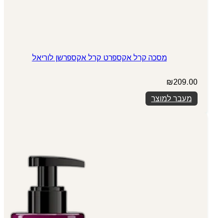
מסכה קרל אקספרט קרל אקספרשן לוריאל
₪
209.00
מעבר למוצר