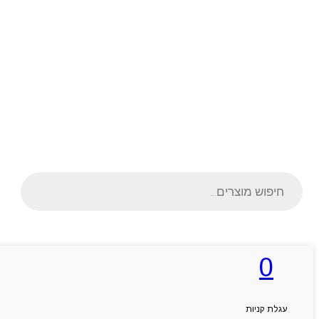
Products
search
0
ראשי
אודותניו
קטלוג מוצרים
המגזין
עגלת קניות
יצירת קשר