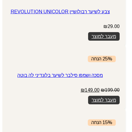
צבע לשיער רבולושיין REVOLUTION UNICOLOR
₪
29.00
מעבר למוצר
25% הנחה
מסכה ושמפו סילבר לשיער בלונדיני לה בוטה
המחיר
המחיר
₪
149.00
₪
199.00
המקורי
הנוכחי
מעבר למוצר
היה:
הוא:
₪149.00.
₪199.00.
15% הנחה