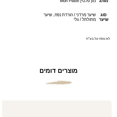
מותג
מון פלטין Mon Platin
סוג
שיער מרדני / הורדת נפח, שיער
שיער
מתולתל / גלי
לא נוסה על בע"ח
מוצרים דומים