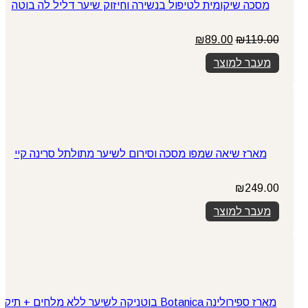
מסכה שיקומית לטיפול בנשירה וחיזוק שיער דליל לה בוטה
המחיר
המחיר
₪
89.00
₪
119.00
המקורי
הנוכחי
מעבר למוצר
היה:
הוא:
₪89.00.
₪119.00.
מארז שיאה שמפו מסכה וסירום לשיער מתולתל סרינה קיי
₪
249.00
מעבר למוצר
מארז ספירולינה Botanica בוטניקה לשיער ללא מלחים + תיק