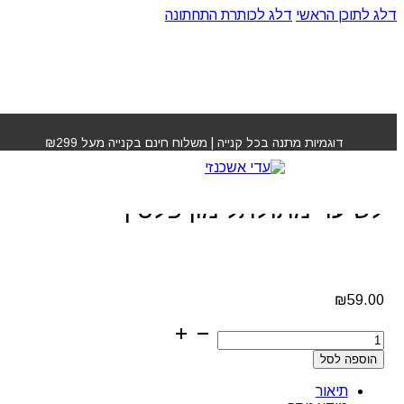
דלג לתוכן הראשי
דלג לכותרת התחתונה
עמוד הבית
»
חנות
»
קרם לחות קוויאר שחור לשיער מתולתל
מון פלטין
דוגמיות מתנה בכל קנייה | משלוח חינם בקנייה מעל ₪299
קרם לחות קוויאר שחור
לשיער מתולתל מון פלטין
₪
59.00
כמות
של
הוספה לסל
קרם
לחות
תיאור
קוויאר