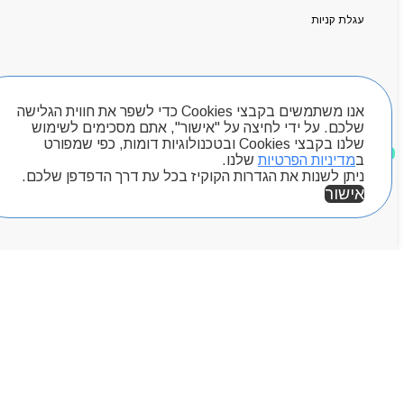
קטלוג מוצרים
המגזין
עגלת קניות
יצירת קשר
מותגים
Byou
חיפוש מוצרים
אנו משתמשים בקבצי Cookies כדי לשפר את חווית הגלישה
שלכם. על ידי לחיצה על "אישור", אתם מסכימים לשימוש
שלנו בקבצי Cookies ובטכנולוגיות דומות, כפי שמפורט
מוצרים שאהבתי
ב
מדיניות הפרטיות
שלנו.
ניתן לשנות את הגדרות הקוקיז בכל עת דרך הדפדפן שלכם.
אישור
אזור אישי