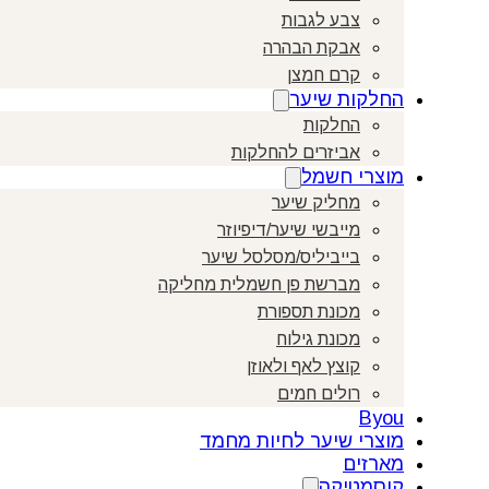
צבע לגבות
אבקת הבהרה
קרם חמצן
החלקות שיער
החלקות
אביזרים להחלקות
מוצרי חשמל
מחליק שיער
מייבשי שיער/דיפיוזר
בייביליס/מסלסל שיער
מברשת פן חשמלית מחליקה
מכונת תספורת
מכונת גילוח
קוצץ לאף ולאוזן
רולים חמים
Byou
מוצרי שיער לחיות מחמד
מארזים
קוסמטיקה