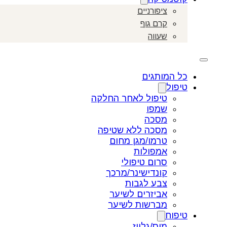
ציפורניים
קרם גוף
שעווה
כל המותגים
טיפול
טיפול לאחר החלקה
שמפו
מסכה
מסכה ללא שטיפה
טרמו/מגן מחום
אמפולות
סרום טיפולי
קונדישינר/מרכך
צבע לגבות
אביזרים לשיער
מברשות לשיער
טיפוח
מוס/גלייז