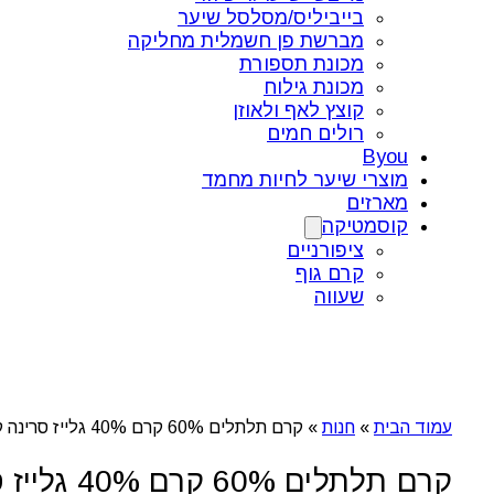
בייביליס/מסלסל שיער
מברשת פן חשמלית מחליקה
מכונת תספורת
מכונת גילוח
קוצץ לאף ולאוזן
רולים חמים
Byou
מוצרי שיער לחיות מחמד
מארזים
קוסמטיקה
ציפורניים
קרם גוף
שעווה
עמוד הבית
»
חנות
»
קרם תלתלים 60% קרם 40% גלייז סרינה קיי
קרם תלתלים 60% קרם 40% גלייז סרינה קיי