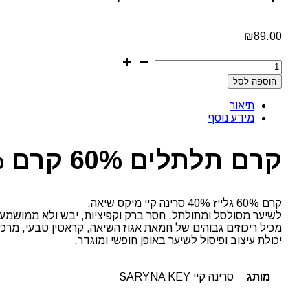
₪
89.00
כמות
של
הוספה לסל
קרם
תלתלים
תיאור
60%
מידע נוסף
קרם
40%
גלייז
קרם תלתלים 60% קרם 40% גלייז סרינה קיי
סרינה
קיי
קרם 60% גלייז 40% סרינה קיי מיקס שיאה,
לשיער מסולסל ומתולתל, חסר ברק וקפיציות, יבש ולא ממושמע.
מכיל ריכוזים גבוהים של חמאת אגוז השיאה, קראטין טבעי, מרכיב
יכולת עיצוב ופיסול לשיער באופן חופשי ומוגדר.
מותג
סרינה קיי SARYNA KEY