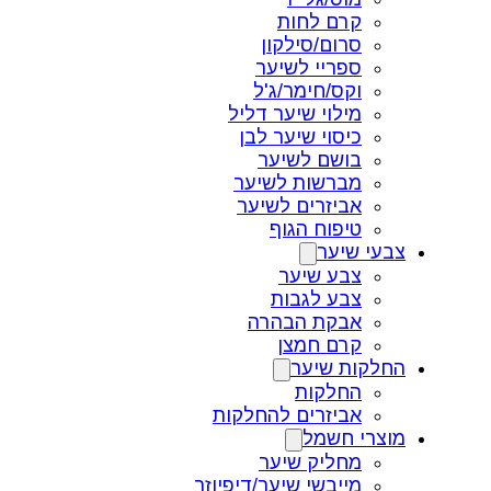
קרם לחות
סרום/סילקון
ספריי לשיער
וקס/חימר/ג'ל
מילוי שיער דליל
כיסוי שיער לבן
בושם לשיער
מברשות לשיער
אביזרים לשיער
טיפוח הגוף
צבעי שיער
צבע שיער
צבע לגבות
אבקת הבהרה
קרם חמצן
החלקות שיער
החלקות
אביזרים להחלקות
מוצרי חשמל
מחליק שיער
מייבשי שיער/דיפיוזר