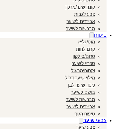
קונדישינר/מרכך
צבע לגבות
אביזרים לשיער
מברשות לשיער
טיפוח
מוס/גלייז
קרם לחות
סרום/סילקון
ספריי לשיער
וקס/חימר/ג'ל
מילוי שיער דליל
כיסוי שיער לבן
בושם לשיער
מברשות לשיער
אביזרים לשיער
טיפוח הגוף
צבעי שיער
צבע שיער