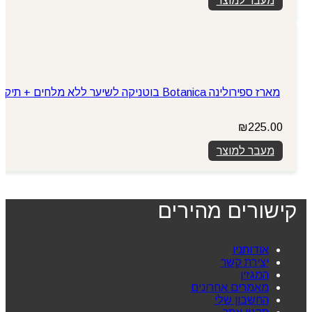
מעבר למוצר
מארז ספירולינה Botanica בוטניקה לשיער ללא מלחים + תיק
₪
225.00
מעבר למוצר
קישורים מהירים
אודותניו
יצירת קשר
המגזין
מאמרים אחרונים
החשבון שלי