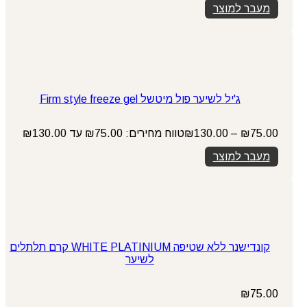
מעבר למוצר
ג'יל לשיער פול מיטשל Firm style freeze gel
75.00
₪
–
130.00
₪
טווח מחירים: ⁦₪75.00⁩ עד ⁦₪130.00⁩
מעבר למוצר
קונדישנר ללא שטיפה WHITE PLATINIUM קרם תלתלים
לשיער
₪
75.00