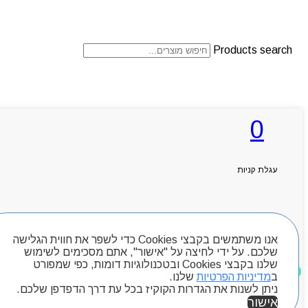
Products search
ראשי
0
אודותניו
קטלוג מוצרים
המגזין
יצירת קשר
עגלת קניות
מותגים
Byou
חיפוש מוצרים
אנו משתמשים בקבצי Cookies כדי לשפר את חווית הגלישה
שלכם. על ידי לחיצה על "אישור", אתם מסכימים לשימוש
שלנו בקבצי Cookies ובטכנולוגיות דומות, כפי שמפורט
מוצרים שאהבתי
ב
מדיניות הפרטיות
שלנו.
ניתן לשנות את הגדרות הקוקיז בכל עת דרך הדפדפן שלכם.
אישור