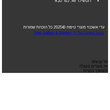
רוטשילד 46, כפר סבא
עדי אשכנזי מוצרי טיפוח ©2025 כל הזכויות שמורות
נבנה באהבה על ידי Omri Salhov & Webey
סל קניות
0
אין מוצרים בעגלה
להמשיך בקניות