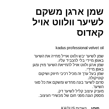
וולווט
אויל
שמן ארגן משקם
קאדוס
לשיער וולווט אויל
קאדוס
kadus professional velvet oil
שמן לשיער יבש ולווט אוייל מחייה את השיער
באופן מיידי בלי להכביד עליו.
שמן ארגן ולווט אויל להחייאת השיער מזין ומגן
באפן מיידי.
שמן בעל ערך זה מכיל רכיבי חיזוק ושיקום
קוטיקולה.
סרום לשיער בונה מחדש ומשקם את כל סוגי
השיער.
מעניק עיצוב קליל לשיער דק.
מספק הגנה מפני חום של מכשירי העיצוב.
מותג
קאדוס KADUS