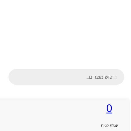
Products
search
0
ראשי
אודותניו
קטלוג מוצרים
המגזין
עגלת קניות
יצירת קשר