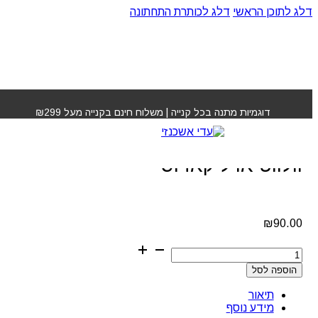
דלג לתוכן הראשי
דלג לכותרת התחתונה
עמוד הבית
»
חנות
»
שמן ארגן משקם לשיער וולווט אויל
קאדוס
דוגמיות מתנה בכל קנייה | משלוח חינם בקנייה מעל ₪299
שמן ארגן משקם לשיער
וולווט אויל קאדוס
₪
90.00
כמות
של
הוספה לסל
שמן
ארגן
תיאור
משקם
מידע נוסף
לשיער