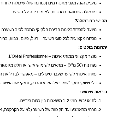
מעניק הגנה מפני מתכות מים (כמו נחושת) שיכולות לחדור לשי
פורמולה שנספגת במהירות, לא מכבידה על השיער.
מה יש בפורמולה?
מיועד להסרת/בלימת חדירת חלקיקי מתכת לסיב השערה – כולל מולקולת e
נוסחה מקצועית לכל סוגי השיער – רגיל, פגום, צבוע, בהיר
יתרונות בולטים:
מוצר מקצועי ממותג איכות – L’Oréal Professionnel.
נפח נוח (50 מ"ל) – מתאים לשימוש אישי או חלק מקטגוריית טיפוח פרימיום באתר.
פתרון איכותי לשיער שעבר טיפולים – מאפשר לבדל את המו
כלי שיווקי חזק: “שמרי על הצבע והברק, וחזקי את השיער מ
הוראות שימוש:
לח או יבש: חמי 1-2 משאבות בין כפות הידיים.
מרחי מהאמצע ועד הקצוות של השיער (לא על הקרקפת, א