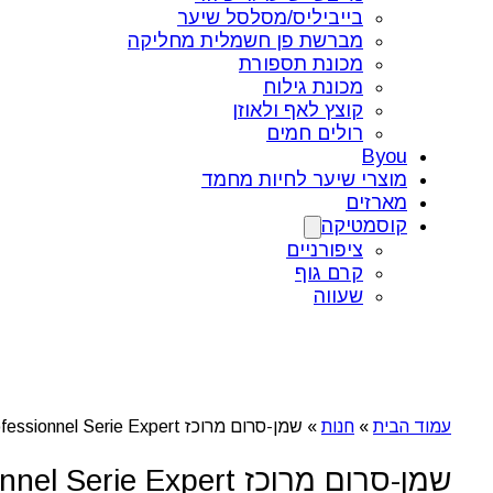
בייביליס/מסלסל שיער
מברשת פן חשמלית מחליקה
מכונת תספורת
מכונת גילוח
קוצץ לאף ולאוזן
רולים חמים
Byou
מוצרי שיער לחיות מחמד
מארזים
קוסמטיקה
ציפורניים
קרם גוף
שעווה
עמוד הבית
»
חנות
»
שמן-סרום מרוכז Metal Detox – L’Oréal Professionnel Serie Expert (50 מ"ל)
שמן-סרום מרוכז Metal Detox – L’Oréal Professionnel Serie Expert (50 מ"ל)