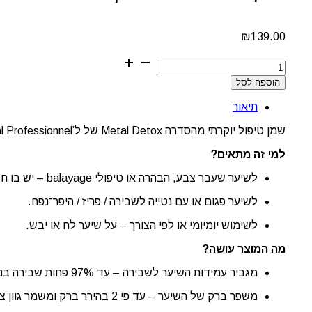
₪
139.00
כמות
של
הוספה לסל
שמן-סרום
מרוכז
תיאור
Metal
Detox
שמן טיפול יוקרתי מהסדרה Metal Detox של ל’Oréal Professionnel – נוסחה מקצועית המיועדת לשיער צבוע/הבהרה, הפחתת שבירה ושימור גוון צבע לאורך זמן.
–
L’Oréal
למי זה מתאים?
Professionnel
Serie
לשיער שעבר צבע, הבהרה או טיפולי balayage – יש בו חשש לנזק, שינוי גוון או שבירת סיב השערה.
Expert
(50
לשיער פגום או עם נטייה לשבירה / פריז / היפר־נפח.
מ"ל)
לשימוש יומיומי או לפי הצורך – על שיער לח או יבש.
מה המוצר עושה?
מגביר עמידות השיער לשבירה – עד 97% פחות שבירה בניסוי כלים.
משפר ברק של השיער – עד פי 2 בהירר ברק ומשמר גוון צבע – “100% true-to-tone”.