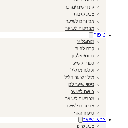
קונדישינר/מרכך
צבע לגבות
אביזרים לשיער
מברשות לשיער
טיפוח
מוס/גלייז
קרם לחות
סרום/סילקון
ספריי לשיער
וקס/חימר/ג'ל
מילוי שיער דליל
כיסוי שיער לבן
בושם לשיער
מברשות לשיער
אביזרים לשיער
טיפוח הגוף
צבעי שיער
צבע שיער