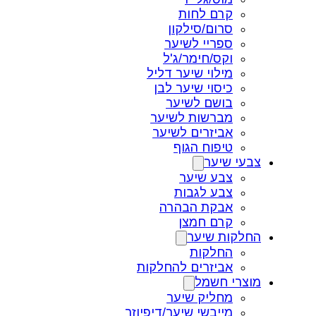
קרם לחות
סרום/סילקון
ספריי לשיער
וקס/חימר/ג'ל
מילוי שיער דליל
כיסוי שיער לבן
בושם לשיער
מברשות לשיער
אביזרים לשיער
טיפוח הגוף
צבעי שיער
צבע שיער
צבע לגבות
אבקת הבהרה
קרם חמצן
החלקות שיער
החלקות
אביזרים להחלקות
מוצרי חשמל
מחליק שיער
מייבשי שיער/דיפיוזר