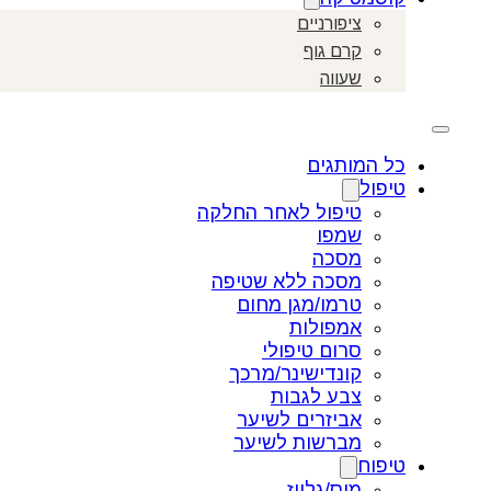
ציפורניים
קרם גוף
שעווה
כל המותגים
טיפול
טיפול לאחר החלקה
שמפו
מסכה
מסכה ללא שטיפה
טרמו/מגן מחום
אמפולות
סרום טיפולי
קונדישינר/מרכך
צבע לגבות
אביזרים לשיער
מברשות לשיער
טיפוח
מוס/גלייז