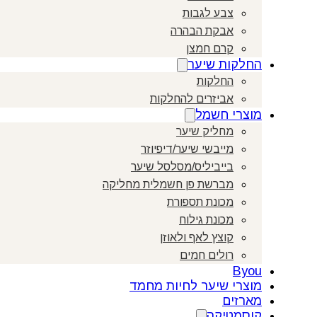
צבע לגבות
אבקת הבהרה
קרם חמצן
החלקות שיער
החלקות
אביזרים להחלקות
מוצרי חשמל
מחליק שיער
מייבשי שיער/דיפיוזר
בייביליס/מסלסל שיער
מברשת פן חשמלית מחליקה
מכונת תספורת
מכונת גילוח
קוצץ לאף ולאוזן
רולים חמים
Byou
מוצרי שיער לחיות מחמד
מארזים
קוסמטיקה