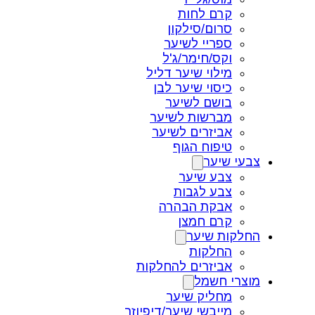
קרם לחות
סרום/סילקון
ספריי לשיער
וקס/חימר/ג'ל
מילוי שיער דליל
כיסוי שיער לבן
בושם לשיער
מברשות לשיער
אביזרים לשיער
טיפוח הגוף
צבעי שיער
צבע שיער
צבע לגבות
אבקת הבהרה
קרם חמצן
החלקות שיער
החלקות
אביזרים להחלקות
מוצרי חשמל
מחליק שיער
מייבשי שיער/דיפיוזר