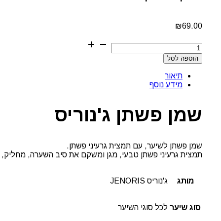
₪
69.00
כמות
של
הוספה לסל
שמן
פשתן
תיאור
ג'נוריס
מידע נוסף
שמן פשתן ג'נוריס
שמן פשתן לשיער, עם תמצית גרעיני פשתן.
תמצית גרעיני פשתן טבעי, מגן ומשקם את סיב השערה, מחליק, מ
מותג
ג'נוריס JENORIS
סוג שיער
לכל סוגי השיער