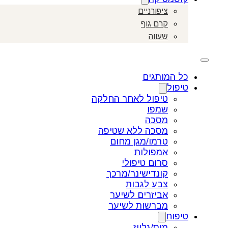
ציפורניים
קרם גוף
שעווה
כל המותגים
טיפול
טיפול לאחר החלקה
שמפו
מסכה
מסכה ללא שטיפה
טרמו/מגן מחום
אמפולות
סרום טיפולי
קונדישינר/מרכך
צבע לגבות
אביזרים לשיער
מברשות לשיער
טיפוח
מוס/גלייז