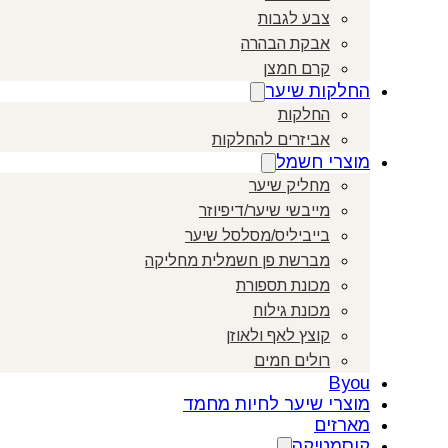
צבע לגבות
אבקת הבהרה
קרם חמצן
החלקות שיער
החלקות
אביזרים להחלקות
מוצרי חשמל
מחליק שיער
מייבשי שיער/דיפיוזר
בייביליס/מסלסל שיער
מברשת פן חשמלית מחליקה
מכונת תספורת
מכונת גילוח
קוצץ לאף ולאוזן
רולים חמים
Byou
מוצרי שיער לחיות מחמד
מארזים
קוסמטיקה