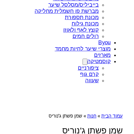
בייביליס/מסלסל שיער
מברשת פן חשמלית מחליקה
מכונת תספורת
מכונת גילוח
קוצץ לאף ולאוזן
רולים חמים
Byou
מוצרי שיער לחיות מחמד
מארזים
קוסמטיקה
ציפורניים
קרם גוף
שעווה
עמוד הבית
»
חנות
»
שמן פשתן ג'נוריס
שמן פשתן ג'נוריס