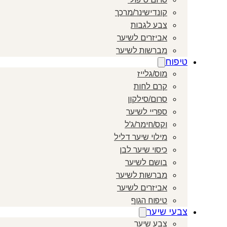
קונדישינר/מרכך
צבע לגבות
אביזרים לשיער
מברשות לשיער
טיפוח
מוס/גלייז
קרם לחות
סרום/סילקון
ספריי לשיער
וקס/חימר/ג'ל
מילוי שיער דליל
כיסוי שיער לבן
בושם לשיער
מברשות לשיער
אביזרים לשיער
טיפוח הגוף
צבעי שיער
צבע שיער