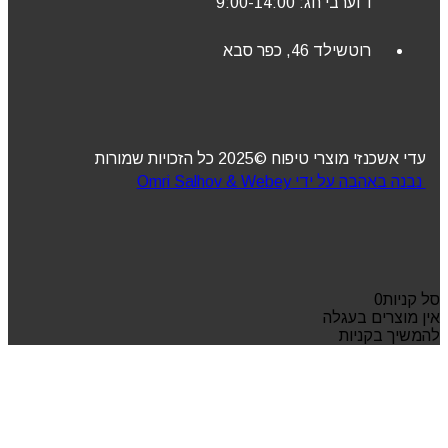
ו’ וערבי חג: 9:00-14:00
רוטשילד 46, כפר סבא
עדי אשכנזי מוצרי טיפוח ©2025 כל הזכויות שמורות
נבנה באהבה על ידי Omri Salhov & Webey
סל קניות
0
אין מוצרים בעגלה
להמשיך בקניות