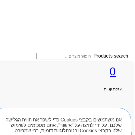
Products search
0
ראשי
אודותניו
עגלת קניות
קטלוג מוצרים
המגזין
יצירת קשר
מותגים
חיפוש מוצרים
אנו משתמשים בקבצי Cookies כדי לשפר את חווית הגלישה
Byou
שלכם. על ידי לחיצה על "אישור", אתם מסכימים לשימוש
שלנו בקבצי Cookies ובטכנולוגיות דומות, כפי שמפורט
מוצרים שאהבתי