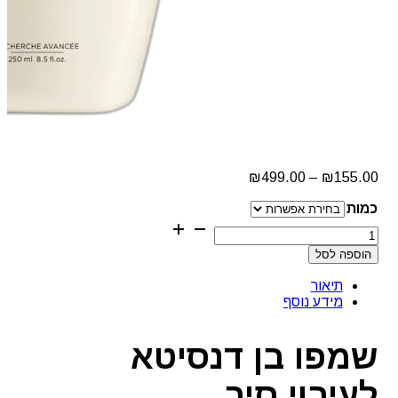
טווח
₪
499.00
–
₪
155.00
מחירים:
כמות
עד
כמות
של
הוספה לסל
שמפו
בן
תיאור
דנסיטא
מידע נוסף
לעיבוי
סיב
השיערה
שמפו בן דנסיטא
קרסטס
לעיבוי סיב