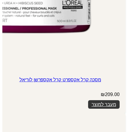
מסכה קרל אקספרט קרל אקספרשן לוריאל
₪
209.00
מעבר למוצר