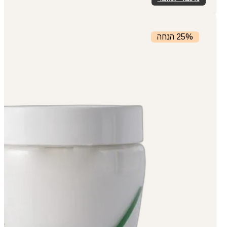
₪399.00.
₪449.00.
25% הנחה