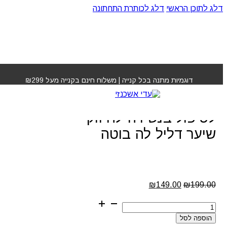
דלג לתוכן הראשי
דלג לכותרת התחתונה
עמוד הבית
»
חנות
»
שמפו ומסכה אנרגטיים לטיפול בנשירה
לחיזוק שיער דליל לה בוטה
דוגמיות מתנה בכל קנייה | משלוח חינם בקנייה מעל ₪299
שמפו ומסכה אנרגטיים
לטיפול בנשירה לחיזוק
שיער דליל לה בוטה
המחיר
המחיר
₪
149.00
₪
199.00
המקורי
הנוכחי
כמות
היה:
הוא:
של
₪149.00.
₪199.00.
הוספה לסל
שמפו