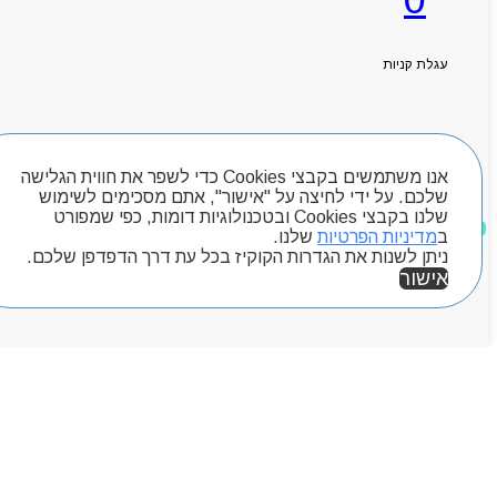
ראשי
אודותניו
קטלוג מוצרים
עגלת קניות
המגזין
יצירת קשר
מותגים
חיפוש מוצרים
Byou
אנו משתמשים בקבצי Cookies כדי לשפר את חווית הגלישה
שלכם. על ידי לחיצה על "אישור", אתם מסכימים לשימוש
שלנו בקבצי Cookies ובטכנולוגיות דומות, כפי שמפורט
מוצרים שאהבתי
ב
מדיניות הפרטיות
שלנו.
ניתן לשנות את הגדרות הקוקיז בכל עת דרך הדפדפן שלכם.
אישור
אזור אישי