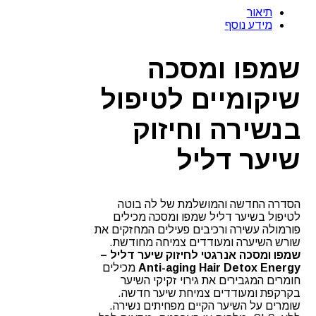
ומסכה
תיאור
אנרגטיים
מידע נוסף
לטיפול
בנשירה
לחיזוק
שמפו ומסכה
שיער
דליל
שיקומיים לטיפול
לה
בוטה
בנשירה וחיזוק
שיער דליל
הסדרה החדשה והמושלמת של לה בוטה
לטיפול בשיער דליל שמפו ומסכה מכילים
פורמולה עשירה ורכיבים פעילים המחזקים את
שורש השיערה ומעודדים צמיחה מחודשת.
שמפו ומסכה אנרגטי לחיזוק שיער דליל –
Anti-aging Hair Detox Energy
מכילים
חומרים המגבירים את גירוי זקיקי השיער
בקרקפת ומעודדים צמיחת שיער חדשה.
שומרים על השיער הקיים מפחיתים נשירה.