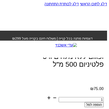
דלג לתוכן הראשי
דלג לכותרת התחתונה
עמוד הבית
»
חנות
»
שמפו טיפולי לשיער יבש ופגום ללא
מלחים וויט פלטיניום 500 מ"ל
דוגמיות מתנה בכל קנייה | משלוח חינם בקנייה מעל ₪299
שמפו טיפולי לשיער יבש
ופגום ללא מלחים וויט
פלטיניום 500 מ"ל
₪
75.00
כמות
של
הוספה לסל
שמפו