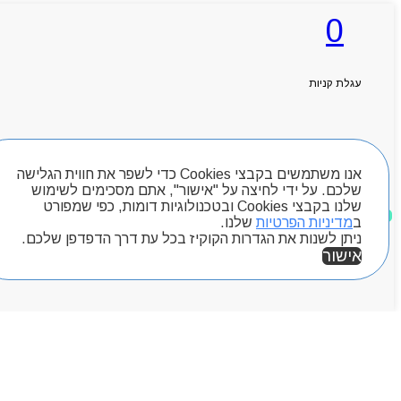
0
ראשי
אודותניו
קטלוג מוצרים
עגלת קניות
המגזין
יצירת קשר
מותגים
חיפוש מוצרים
Byou
אנו משתמשים בקבצי Cookies כדי לשפר את חווית הגלישה
שלכם. על ידי לחיצה על "אישור", אתם מסכימים לשימוש
שלנו בקבצי Cookies ובטכנולוגיות דומות, כפי שמפורט
מוצרים שאהבתי
ב
מדיניות הפרטיות
שלנו.
ניתן לשנות את הגדרות הקוקיז בכל עת דרך הדפדפן שלכם.
אישור
אזור אישי