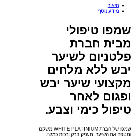
טיפולי
תיאור
לשיער
מידע נוסף
יבש
ופגום
ללא
שמפו טיפולי
מלחים
וויט
מבית חברת
פלטיניום
500
מ"ל
פלטניום לשיער
יבש ללא מלחים
מקצועי שיער יבש
ופגום לאחר
טיפול כימי וצבע.
שמפו של חברת WHITE PLATINIUM משקם
ומטפח את השיער. מעניק ברק ורכות כמשי.