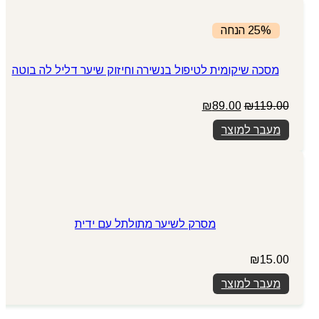
25% הנחה
מסכה שיקומית לטיפול בנשירה וחיזוק שיער דליל לה בוטה
המחיר
המחיר
₪
89.00
₪
119.00
המקורי
הנוכחי
מעבר למוצר
היה:
הוא:
₪89.00.
₪119.00.
מסרק לשיער מתולתל עם ידית
₪
15.00
מעבר למוצר