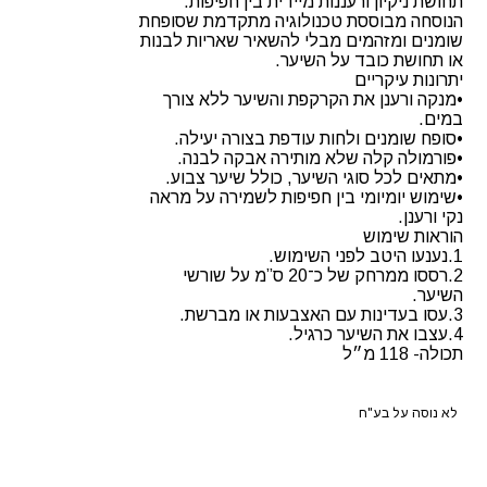
תחושת ניקיון ורעננות מיידית בין חפיפות.
הנוסחה מבוססת טכנולוגיה מתקדמת שסופחת
שומנים ומזהמים מבלי להשאיר שאריות לבנות
או תחושת כובד על השיער.
יתרונות עיקריים
•מנקה ורענן את הקרקפת והשיער ללא צורך
במים.
•סופח שומנים ולחות עודפת בצורה יעילה.
•פורמולה קלה שלא מותירה אבקה לבנה.
•מתאים לכל סוגי השיער, כולל שיער צבוע.
•שימוש יומיומי בין חפיפות לשמירה על מראה
נקי ורענן.
הוראות שימוש
1.נענעו היטב לפני השימוש.
2.רססו ממרחק של כ־20 ס”מ על שורשי
השיער.
3.עסו בעדינות עם האצבעות או מברשת.
4.עצבו את השיער כרגיל.
תכולה- 118 מ״ל
לא נוסה על בע"ח