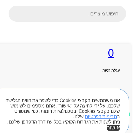
Products
search
ראשי
0
אודותניו
קטלוג מוצרים
המגזין
יצירת קשר
עגלת קניות
מותגים
Byou
חיפוש מוצרים
אנו משתמשים בקבצי Cookies כדי לשפר את חווית הגלישה
שלכם. על ידי לחיצה על "אישור", אתם מסכימים לשימוש
שלנו בקבצי Cookies ובטכנולוגיות דומות, כפי שמפורט
מוצרים שאהבתי
ב
מדיניות הפרטיות
שלנו.
ניתן לשנות את הגדרות הקוקיז בכל עת דרך הדפדפן שלכם.
אישור
אזור אישי