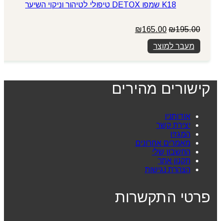
K18 שמפו DETOX טיפולי לטיהור וניקוי השיער
המחיר
המחיר
₪
165.00
₪
195.00
המקורי
הנוכחי
מעבר למוצר
היה:
הוא:
₪165.00.
₪195.00.
קישורים מהירים
אודותניו
יצירת קשר
המגזין
מאמרים אחרונים
החשבון שלי
תקנון אתר
הצהרת נגישות
פרטי התקשרות