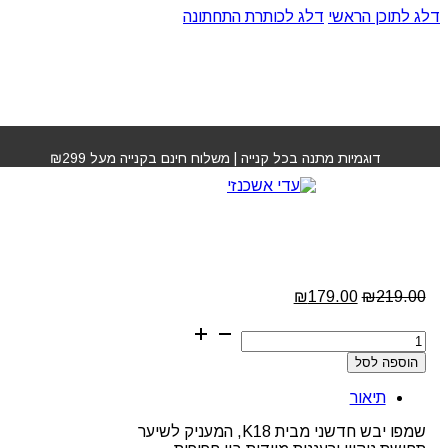
דלג לתוכן הראשי
דלג לכותרת התחתונה
עמוד הבית
»
חנות
»
שמפו יבש – K18 Airwash
דוגמיות מתנה בכל קנייה | משלוח חינם בקנייה מעל ₪299
שמפו יבש – K18
Airwash
המחיר
המחיר
₪
179.00
₪
219.00
המקורי
הנוכחי
כמות
היה:
הוא:
של
₪179.00.
₪219.00.
הוספה לסל
שמפו
יבש
תיאור
-
K18
שמפו יבש חדשני מבית K18, המעניק לשיער
Airwash