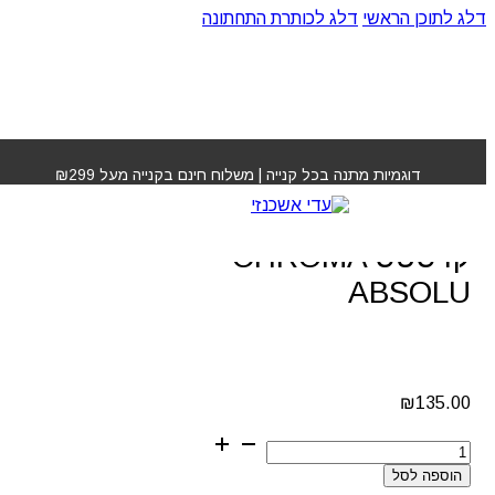
דלג לתוכן הראשי
דלג לכותרת התחתונה
עמוד הבית
»
חנות
»
שמפו כרומה אבסולו קרסטס CHROMA
ABSOLU
דוגמיות מתנה בכל קנייה | משלוח חינם בקנייה מעל ₪299
שמפו כרומה אבסולו
קרסטס CHROMA
ABSOLU
₪
135.00
כמות
של
הוספה לסל
שמפו