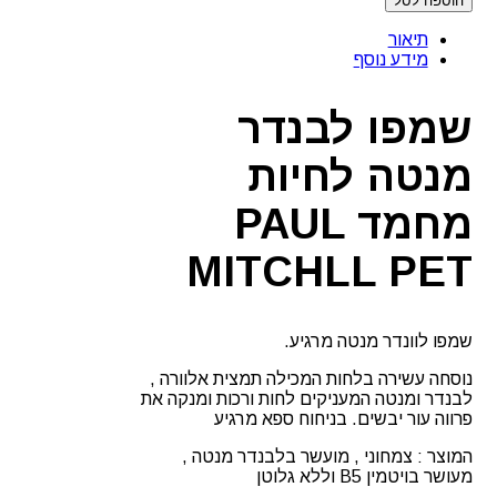
הוספה לסל
שמפו
לבנדר
תיאור
מנטה
מידע נוסף
לחיות
מחמד
PAUL
שמפו לבנדר
MITCHLL
PET
מנטה לחיות
מחמד PAUL
MITCHLL PET
שמפו לוונדר מנטה מרגיע.
נוסחה עשירה בלחות המכילה תמצית אלוורה ,
לבנדר ומנטה המעניקים לחות ורכות ומנקה את
פרווה עור יבשים. בניחוח ספא מרגיע
המוצר : צמחוני , מועשר בלבנדר מנטה ,
מעושר בויטמין B5 וללא גלוטן