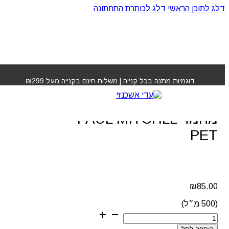
דלג לתוכן הראשי
דלג לכותרת התחתונה
עמוד הבית
»
חנות
»
שמפו לבנדר מנטה לחיות מחמד PAUL
MITCHLL PET
דוגמיות מתנה בכל קנייה | משלוח חינם בקנייה מעל ₪299
שמפו לבנדר מנטה לחיות
מחמד PAUL MITCHLL
PET
₪
85.00
(500 מ״ל)
כמות
של