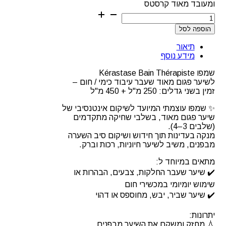
ומעובד מאוד קרסטס
הוספה לסל
תיאור
מידע נוסף
שמפו Kérastase Bain Thérapiste
לשיער פגום מאוד שעבר עיבוד כימי / חום –
זמין בשני גדלים: 250 מ"ל + 450 מ"ל
✨ שמפו עוצמתי המיועד לשיקום אינטנסיבי של
שיער פגום מאוד, בשלבי שחיקה מתקדמים
(שלבים 3–4).
מנקה בעדינות תוך חידוש ושיקום סיב השערה
מבפנים, משיב לשיער חיוניות, רכות וברק.
מתאים במיוחד ל:
✔️ שיער שעבר החלקות, צבעים, הבהרות או
שימוש יומיומי במכשירי חום
✔️ שיער שביר, יבש, מחוספס או דהוי
יתרונות:
💧 מחזק ומשקם את השיער מבפנים