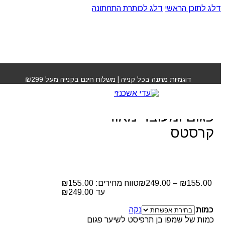
דלג לתוכן הראשי
דלג לכותרת התחתונה
עמוד הבית
»
חנות
»
שמפו בן תרפיסט לשיער פגום ומעובד
מאוד קרסטס
דוגמיות מתנה בכל קנייה | משלוח חינם בקנייה מעל ₪299
שמפו בן תרפיסט לשיער
פגום ומעובד מאוד
קרסטס
₪
249.00
–
₪
155.00
עד ⁦₪249.00⁩
כמות
נקה
כמות של שמפו בן תרפיסט לשיער פגום