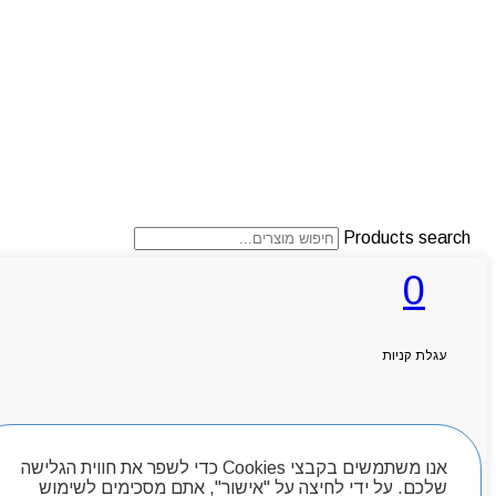
Products search
0
ראשי
אודותניו
עגלת קניות
קטלוג מוצרים
המגזין
יצירת קשר
חיפוש מוצרים
מותגים
אנו משתמשים בקבצי Cookies כדי לשפר את חווית הגלישה
Byou
שלכם. על ידי לחיצה על "אישור", אתם מסכימים לשימוש