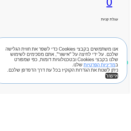
0
ראשי
אודותניו
קטלוג מוצרים
עגלת קניות
המגזין
יצירת קשר
מותגים
חיפוש מוצרים
Byou
אנו משתמשים בקבצי Cookies כדי לשפר את חווית הגלישה
שלכם. על ידי לחיצה על "אישור", אתם מסכימים לשימוש
שלנו בקבצי Cookies ובטכנולוגיות דומות, כפי שמפורט
מוצרים שאהבתי
ב
מדיניות הפרטיות
שלנו.
ניתן לשנות את הגדרות הקוקיז בכל עת דרך הדפדפן שלכם.
אישור
אזור אישי