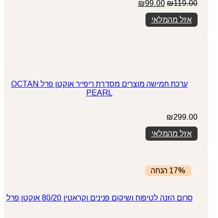
המחיר
המחיר
₪
99.00
₪
119.00
המקורי
הנוכחי
אזל מהמלאי
היה:
הוא:
₪99.00.
₪119.00.
ערכת חמישה מוצרים מסדרת ריפייר אוקטן פרל OCTAN
PEARL
₪
299.00
אזל מהמלאי
17% הנחה
סרום הזנה לטיפוח ושיקום פנינים וקראטין 80/20 אוקטן פרל