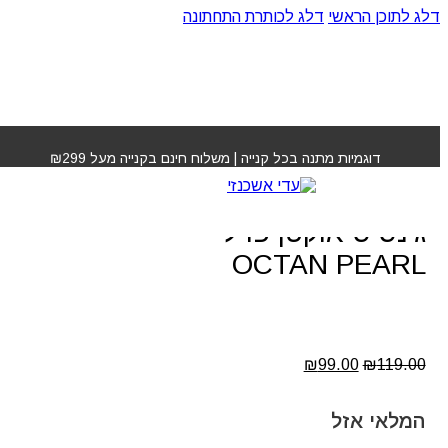
דלג לתוכן הראשי
דלג לכותרת התחתונה
עמוד הבית
»
חנות
»
שמפו ללא מלחים מסדרת ג’נסיס אוקטן
פרל OCTAN PEARL
דוגמיות מתנה בכל קנייה | משלוח חינם בקנייה מעל ₪299
שמפו ללא מלחים מסדרת
ג’נסיס אוקטן פרל
OCTAN PEARL
המחיר
המחיר
₪
99.00
₪
119.00
המקורי
הנוכחי
היה:
הוא:
₪99.00.
₪119.00.
המלאי אזל