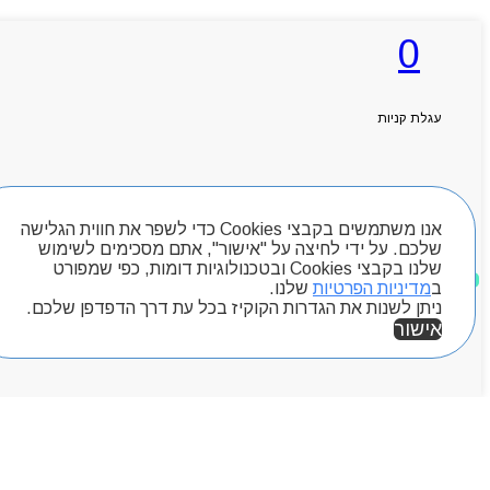
0
ראשי
אודותניו
קטלוג מוצרים
עגלת קניות
המגזין
יצירת קשר
מותגים
חיפוש מוצרים
Byou
אנו משתמשים בקבצי Cookies כדי לשפר את חווית הגלישה
שלכם. על ידי לחיצה על "אישור", אתם מסכימים לשימוש
שלנו בקבצי Cookies ובטכנולוגיות דומות, כפי שמפורט
מוצרים שאהבתי
ב
מדיניות הפרטיות
שלנו.
ניתן לשנות את הגדרות הקוקיז בכל עת דרך הדפדפן שלכם.
אישור
אזור אישי