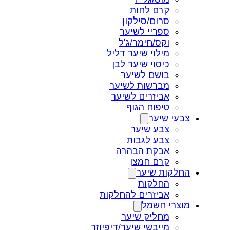
קרם לחות
סרום/סילקון
ספריי לשיער
וקס/חימר/ג'ל
מילוי שיער דליל
כיסוי שיער לבן
בושם לשיער
מברשות לשיער
אביזרים לשיער
טיפוח הגוף
צבעי שיער
צבע שיער
צבע לגבות
אבקת הבהרה
קרם חמצן
החלקות שיער
החלקות
אביזרים להחלקות
מוצרי חשמל
מחליק שיער
מייבשי שיער/דיפיוזר