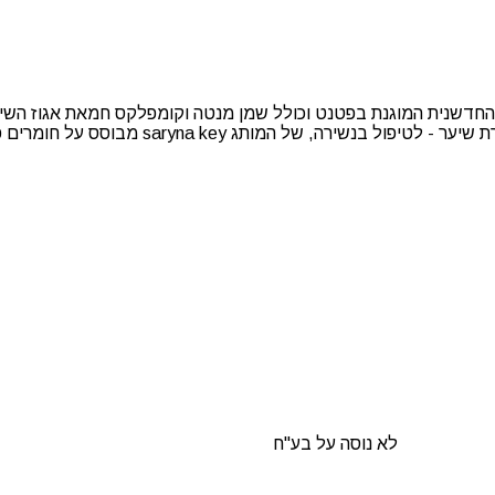
מפו לנשירת שיער סרינה קיי מבוסס על טכנולוגיות BETOFIX החדשנית המוגנת בפטנט וכולל שמן מנטה וקו
saryn מבוסס על חומרים פעילים עוצמתים ותמציות טבעיות.
לא נוסה על בע"ח