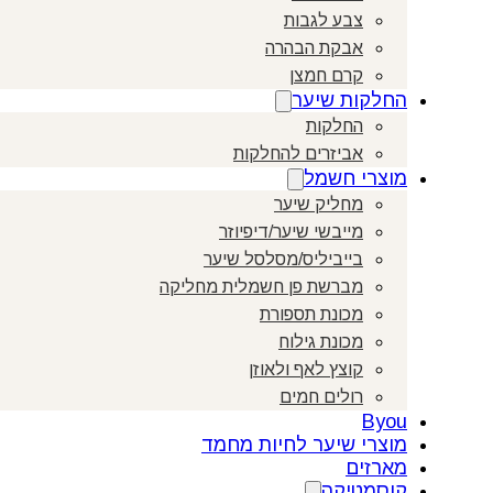
צבע לגבות
אבקת הבהרה
קרם חמצן
החלקות שיער
החלקות
אביזרים להחלקות
מוצרי חשמל
מחליק שיער
מייבשי שיער/דיפיוזר
בייביליס/מסלסל שיער
מברשת פן חשמלית מחליקה
מכונת תספורת
מכונת גילוח
קוצץ לאף ולאוזן
רולים חמים
Byou
מוצרי שיער לחיות מחמד
מארזים
קוסמטיקה