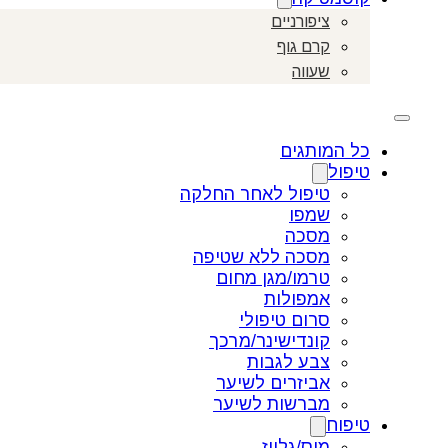
ציפורניים
קרם גוף
שעווה
כל המותגים
טיפול
טיפול לאחר החלקה
שמפו
מסכה
מסכה ללא שטיפה
טרמו/מגן מחום
אמפולות
סרום טיפולי
קונדישינר/מרכך
צבע לגבות
אביזרים לשיער
מברשות לשיער
טיפוח
מוס/גלייז