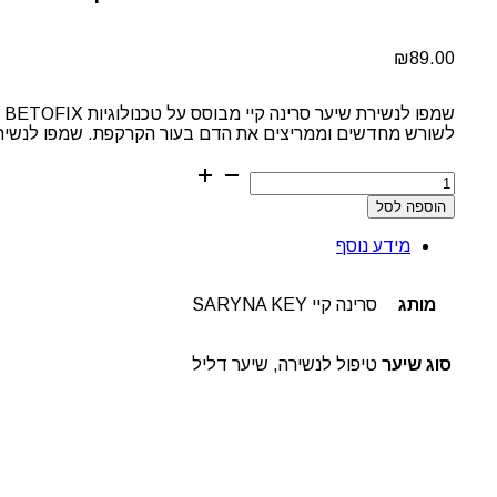
₪
89.00
ש
לשורש מחדשים וממריצים את הדם בעור הקרקפת. שמפו לנשירת שיער - לטיפול בנשירה, של המותג a key
כמות
של
הוספה לסל
שמפו
לנשירת
מידע נוסף
שיער
סרינה
קיי
מותג
סרינה קיי SARYNA KEY
סוג שיער
טיפול לנשירה, שיער דליל