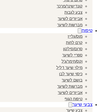
קונדישינר/מרכך
צבע לגבות
אביזרים לשיער
מברשות לשיער
טיפוח
מוס/גלייז
קרם לחות
סרום/סילקון
ספריי לשיער
וקס/חימר/ג'ל
מילוי שיער דליל
כיסוי שיער לבן
בושם לשיער
מברשות לשיער
אביזרים לשיער
טיפוח הגוף
צבעי שיער
צבע שיער