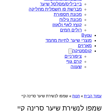
בייביליס/מסלסל שיער
מברשת פן חשמלית מחליקה
מכונת תספורת
מכונת גילוח
קוצץ לאף ולאוזן
רולים חמים
Byou
מוצרי שיער לחיות מחמד
מארזים
קוסמטיקה
ציפורניים
קרם גוף
שעווה
עמוד הבית
»
חנות
»
שמפו לנשירת שיער סרינה קיי
שמפו לנשירת שיער סרינה קיי