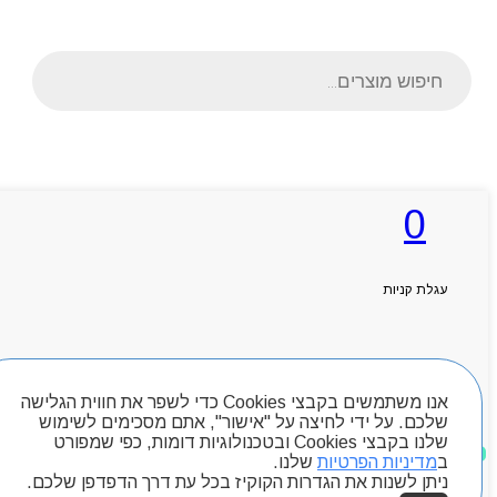
Products
search
ראשי
0
אודותניו
קטלוג מוצרים
המגזין
יצירת קשר
עגלת קניות
מותגים
Byou
חיפוש מוצרים
אנו משתמשים בקבצי Cookies כדי לשפר את חווית הגלישה
שלכם. על ידי לחיצה על "אישור", אתם מסכימים לשימוש
שלנו בקבצי Cookies ובטכנולוגיות דומות, כפי שמפורט
מוצרים שאהבתי
ב
מדיניות הפרטיות
שלנו.
ניתן לשנות את הגדרות הקוקיז בכל עת דרך הדפדפן שלכם.