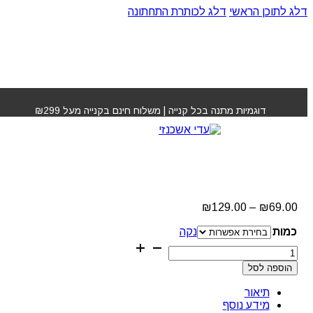
דלג לתוכן הראשי
דלג לכותרת התחתונה
עמוד הבית
»
חנות
»
שמפו לטיפול בנשירה 04 ביוטופ
דוגמיות מתנה בכל קנייה | משלוח חינם בקנייה מעל ₪299
שמפו לטיפול בנשירה 04
ביוטופ
טווח
₪
129.00
–
₪
69.00
מחירים:
כמות
נקה
עד
כמות
של
הוספה לסל
שמפו
לטיפול
תיאור
בנשירה
מידע נוסף
04