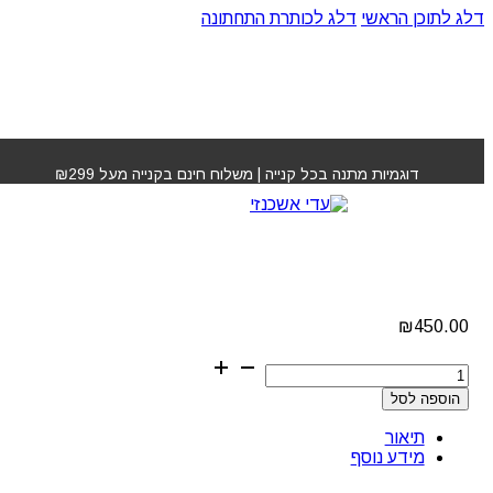
דלג לתוכן הראשי
דלג לכותרת התחתונה
עמוד הבית
»
חנות
»
שמפו לשיער דליל ספסיפיק קרסטס
דוגמיות מתנה בכל קנייה | משלוח חינם בקנייה מעל ₪299
שמפו לשיער דליל
ספסיפיק קרסטס
₪
450.00
כמות
של
הוספה לסל
שמפו
לשיער
תיאור
דליל
מידע נוסף
ספסיפיק
קרסטס