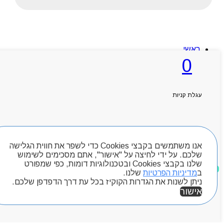
ראשי
אודותניו
0
קטלוג מוצרים
המגזין
יצירת קשר
מותגים
עגלת קניות
Byou
חיפוש מוצרים
אנו משתמשים בקבצי Cookies כדי לשפר את חווית הגלישה
שלכם. על ידי לחיצה על "אישור", אתם מסכימים לשימוש
שלנו בקבצי Cookies ובטכנולוגיות דומות, כפי שמפורט
מוצרים שאהבתי
ב
מדיניות הפרטיות
שלנו.
ניתן לשנות את הגדרות הקוקיז בכל עת דרך הדפדפן שלכם.
אישור
אזור אישי