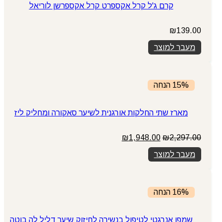
קרם ג'ל קרל אקספרט קרל אקספרשן לוריאל
₪
139.00
מעבר למוצר
15% הנחה
מארז שתי החלקות אורגנית לשיער סאקורה ומחליק ליז
המחיר
המחיר
₪
1,948.00
₪
2,297.00
המקורי
הנוכחי
מעבר למוצר
היה:
הוא:
₪1,948.00.
₪2,297.00.
16% הנחה
שמפו אנרגטי לטיפול בנשירה לחיזוק שיער דליל לה בוטה