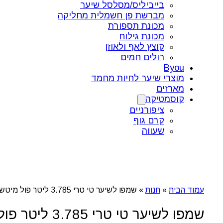
בייביליס/מסלסל שיער
מברשת פן חשמלית מחליקה
מכונת תספורת
מכונת גילוח
קוצץ לאף ולאוזן
רולים חמים
Byou
מוצרי שיער לחיות מחמד
מארזים
קוסמטיקה
ציפורניים
קרם גוף
שעווה
עמוד הבית
»
חנות
»
שמפו לשיער טי טרי 3.785 ליטר פול מיטשל
שמפו לשיער טי טרי 3.785 ליטר פול מיטשל