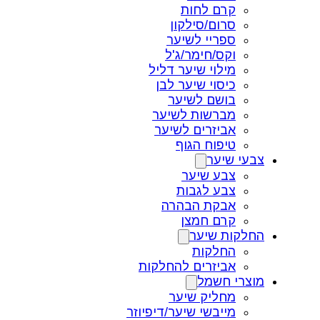
קרם לחות
סרום/סילקון
ספריי לשיער
וקס/חימר/ג'ל
מילוי שיער דליל
כיסוי שיער לבן
בושם לשיער
מברשות לשיער
אביזרים לשיער
טיפוח הגוף
צבעי שיער
צבע שיער
צבע לגבות
אבקת הבהרה
קרם חמצן
החלקות שיער
החלקות
אביזרים להחלקות
מוצרי חשמל
מחליק שיער
מייבשי שיער/דיפיוזר