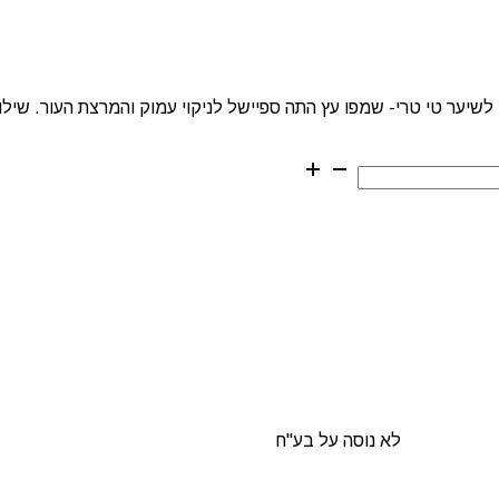
ער טי טרי 3.785 ליטר פול מיטשל TEA TREE שמפו לשיער טי טרי- שמפו עץ התה ספיישל לניקוי עמוק וה
לא נוסה על בע"ח