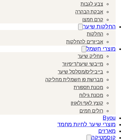
צבע לגבות
אבקת הבהרה
קרם חמצן
החלקות שיער
החלקות
אביזרים להחלקות
מוצרי חשמל
מחליק שיער
מייבשי שיער/דיפיוזר
בייביליס/מסלסל שיער
מברשת פן חשמלית מחליקה
מכונת תספורת
מכונת גילוח
קוצץ לאף ולאוזן
רולים חמים
Byou
מוצרי שיער לחיות מחמד
מארזים
קוסמטיקה