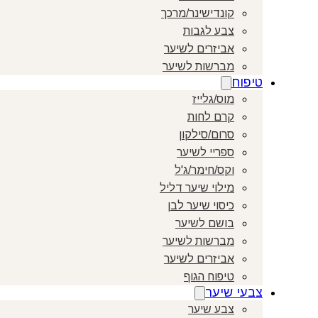
קונדישינר/מרכך
צבע לגבות
אביזרים לשיער
מברשות לשיער
טיפוח
מוס/גלייז
קרם לחות
סרום/סילקון
ספריי לשיער
וקס/חימר/ג'ל
מילוי שיער דליל
כיסוי שיער לבן
בושם לשיער
מברשות לשיער
אביזרים לשיער
טיפוח הגוף
צבעי שיער
צבע שיער