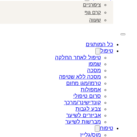
ציפורניים
קרם גוף
שעווה
כל המותגים
טיפול
טיפול לאחר החלקה
שמפו
מסכה
מסכה ללא שטיפה
טרמו/מגן מחום
אמפולות
סרום טיפולי
קונדישינר/מרכך
צבע לגבות
אביזרים לשיער
מברשות לשיער
טיפוח
מוס/גלייז