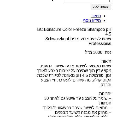
של
הוספה לסל
שמפו
לשיער
תיאור
ללא
מידע נוסף
מלחים
קולור
BC Bonacure Color Freeze Shampoo pH
פרייז
4.5
שוורצקופף
שמפו לשיער צבוע מבית Schwarzkopf
Professional
נפח: 1000 מ"ל
תיאור:
שמפו מקצועי לשימור צבע השיער, המעניק
ניקוי עדין תוך שמירה על יציבות הצבע לאורך
זמן. פורמולת pH 4.5 מאוזנת לסגירת שכבת
הקוטיקולה, מה שתורם להארכת חיי הצבע
והברק.
יתרונות:
– שומר על הצבע עד 90% גם לאחר 30
חפיפות
– מתאים לשיער שעבר צבע/גוונים/בלונד
– מחזק את מבנה השיער מבפנים