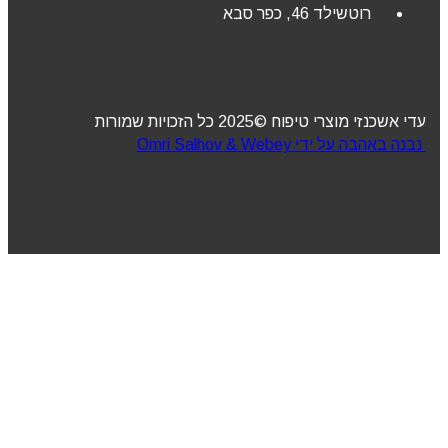
רוטשילד 46, כפר סבא
עדי אשכנזי מוצרי טיפוח ©2025 כל הזכויות שמורות
נבנה באהבה על ידי Omri Salhov & Webey