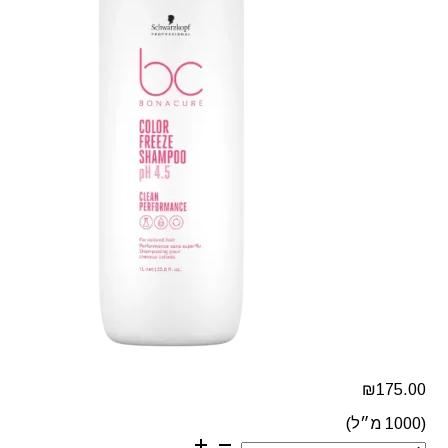
₪
175.00
(1000 מ״ל)
כמות