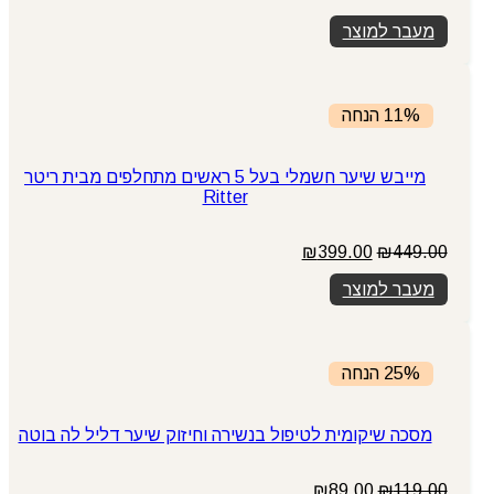
מעבר למוצר
11% הנחה
מייבש שיער חשמלי בעל 5 ראשים מתחלפים מבית ריטר
Ritter
המחיר
המחיר
₪
399.00
₪
449.00
המקורי
הנוכחי
מעבר למוצר
היה:
הוא:
₪399.00.
₪449.00.
25% הנחה
מסכה שיקומית לטיפול בנשירה וחיזוק שיער דליל לה בוטה
המחיר
המחיר
₪
89.00
₪
119.00