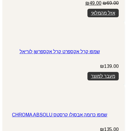
המחיר
המחיר
₪
49.00
₪
69.00
המקורי
הנוכחי
אזל מהמלאי
היה:
הוא:
₪49.00.
₪69.00.
שמפו קרל אקספרט קרל אקספרשן לוריאל
₪
139.00
מעבר למוצר
שמפו כרומה אבסולו קרסטס CHROMA ABSOLU
₪
135.00