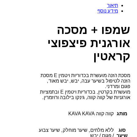
1,000
תיאור
מ"ל
מידע נוסף
+
מסכה
500
שמפו + מסכה
מ"ל
אורגנית
אורגנית פיצפוצי
פיצפוצי
קראטין
קווה
קראטין
קווה
מסכת הזנה מועשרת בכדוריות ויטמין E מסכת
הזנה לטיפול בשיער עבה, יבש, יבש מאוד,
פגום ומרדני.
מועשרת בקרטין, בכדוריות ויטמין E ובתמציות
אורגניות של קווה קווה, גינקו בילובה ורוזמרין.
מותג
קווה קווה KAVA KAVA
סוג
ללא מלחים, שיער מוחלק, שיער צבוע
שיער
/ פגום / יבש