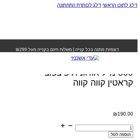
דלג לתוכן הראשי
דלג לכותרת התחתונה
עמוד הבית
»
חנות
»
שמפו 1,000 מ"ל + מסכה 500 מ"ל
אורגנית פיצפוצי קראטין קווה קווה
דוגמיות מתנה בכל קנייה | משלוח חינם בקנייה מעל ₪299
שמפו 1,000 מ"ל + מסכה
500 מ"ל אורגנית פיצפוצי
קראטין קווה קווה
₪
190.00
כמות
של
הוספה לסל
שמפו