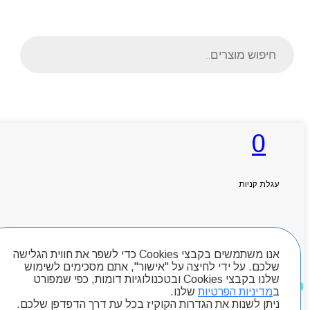
Products
search
ראשי
0
אודותניו
קטלוג מוצרים
המגזין
יצירת קשר
עגלת קניות
מותגים
Byou
חיפוש מוצרים
אנו משתמשים בקבצי Cookies כדי לשפר את חווית הגלישה
שלכם. על ידי לחיצה על "אישור", אתם מסכימים לשימוש
שלנו בקבצי Cookies ובטכנולוגיות דומות, כפי שמפורט
מוצרים שאהבתי
ב
מדיניות הפרטיות
שלנו.
ניתן לשנות את הגדרות הקוקיז בכל עת דרך הדפדפן שלכם.