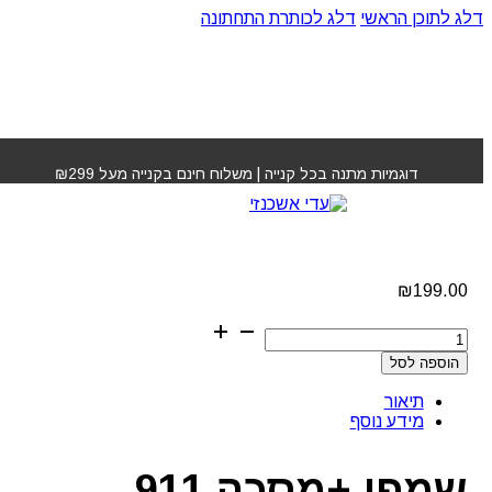
דלג לתוכן הראשי
דלג לכותרת התחתונה
עמוד הבית
»
חנות
»
שמפו +מסכה 911 ביוטופ
דוגמיות מתנה בכל קנייה | משלוח חינם בקנייה מעל ₪299
שמפו +מסכה 911 ביוטופ
₪
199.00
כמות
של
הוספה לסל
שמפו
+מסכה
תיאור
911
מידע נוסף
ביוטופ
שמפו +מסכה 911