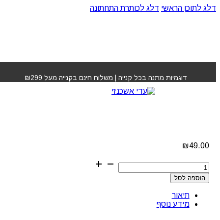
דלג לתוכן הראשי
דלג לכותרת התחתונה
עמוד הבית
»
חנות
»
שמפו משי ללא מלחים פסטל
דוגמיות מתנה בכל קנייה | משלוח חינם בקנייה מעל ₪299
שמפו משי ללא מלחים
פסטל
₪
49.00
כמות
של
הוספה לסל
שמפו
משי
תיאור
ללא
מידע נוסף
מלחים
פסטל