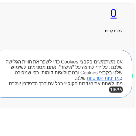
0
ראשי
אודותניו
קטלוג מוצרים
עגלת קניות
המגזין
יצירת קשר
מותגים
חיפוש מוצרים
Byou
אנו משתמשים בקבצי Cookies כדי לשפר את חווית הגלישה
שלכם. על ידי לחיצה על "אישור", אתם מסכימים לשימוש
שלנו בקבצי Cookies ובטכנולוגיות דומות, כפי שמפורט
מוצרים שאהבתי
ב
מדיניות הפרטיות
שלנו.
ניתן לשנות את הגדרות הקוקיז בכל עת דרך הדפדפן שלכם.
אישור
אזור אישי