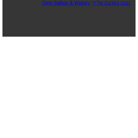
נבנה באהבה על ידי Omri Salhov & Webey