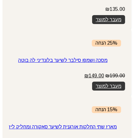
₪
135.00
מעבר למוצר
25% הנחה
מסכה ושמפו סילבר לשיער בלונדיני לה בוטה
המחיר
המחיר
₪
149.00
₪
199.00
המקורי
הנוכחי
מעבר למוצר
היה:
הוא:
₪149.00.
₪199.00.
15% הנחה
מארז שתי החלקות אורגנית לשיער סאקורה ומחליק ליז