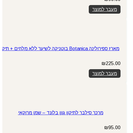
מעבר למוצר
מארז ספירולינה Botanica בוטניקה לשיער ללא מלחים + תיק
₪
225.00
מעבר למוצר
מרכך סילבר לתיקון גוון בלונד – שמן מרוקאי
₪
95.00