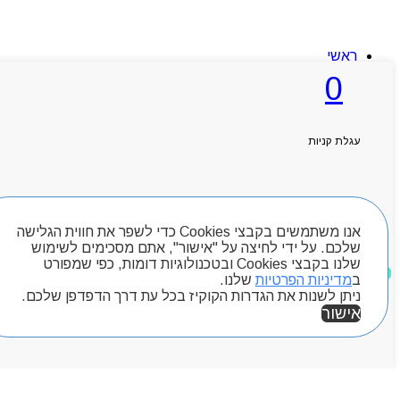
ראשי
אודותניו
0
קטלוג מוצרים
המגזין
יצירת קשר
מותגים
עגלת קניות
Byou
חיפוש מוצרים
אנו משתמשים בקבצי Cookies כדי לשפר את חווית הגלישה
שלכם. על ידי לחיצה על "אישור", אתם מסכימים לשימוש
שלנו בקבצי Cookies ובטכנולוגיות דומות, כפי שמפורט
מוצרים שאהבתי
ב
מדיניות הפרטיות
שלנו.
ניתן לשנות את הגדרות הקוקיז בכל עת דרך הדפדפן שלכם.
אישור
אזור אישי