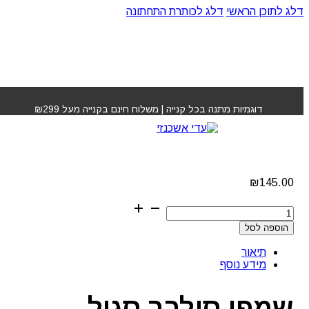
דלג לתוכן הראשי
דלג לכותרת התחתונה
עמוד הבית
»
חנות
»
שמפו סילבר סגול לוריאל
דוגמיות מתנה בכל קנייה | משלוח חינם בקנייה מעל ₪299
שמפו סילבר סגול לוריאל
₪
145.00
כמות
של
הוספה לסל
שמפו
סילבר
תיאור
סגול
מידע נוסף
לוריאל
שמפו סילבר סגול