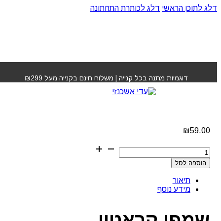
דלג לתוכן הראשי
דלג לכותרת התחתונה
עמוד הבית
»
חנות
»
שמפו קראטין ג'נוריס
דוגמיות מתנה בכל קנייה | משלוח חינם בקנייה מעל ₪299
שמפו קראטין ג'נוריס
₪
59.00
כמות
של
הוספה לסל
שמפו
קראטין
תיאור
ג'נוריס
מידע נוסף
שמפו קראטין