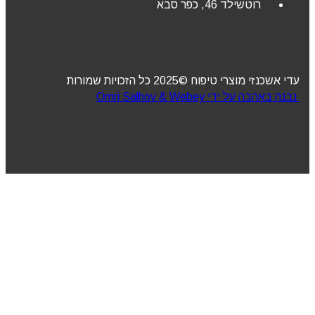
רוטשילד 46, כפר סבא
עדי אשכנזי מוצרי טיפוח ©2025 כל הזכויות שמורות
נבנה באהבה על ידי Omri Salhov & Webey