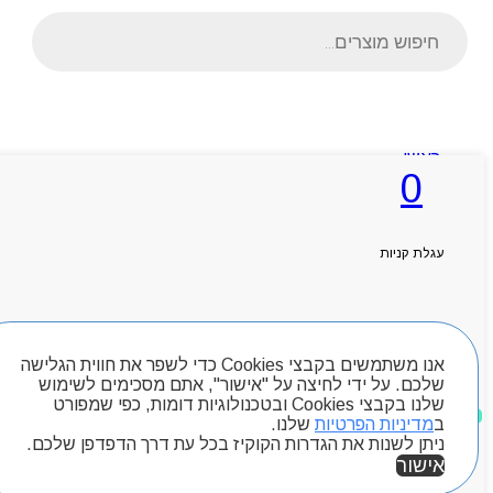
Products
search
ראשי
0
אודותניו
קטלוג מוצרים
המגזין
יצירת קשר
עגלת קניות
מותגים
Byou
חיפוש מוצרים
אנו משתמשים בקבצי Cookies כדי לשפר את חווית הגלישה
שלכם. על ידי לחיצה על "אישור", אתם מסכימים לשימוש
שלנו בקבצי Cookies ובטכנולוגיות דומות, כפי שמפורט
מוצרים שאהבתי
ב
מדיניות הפרטיות
שלנו.
ניתן לשנות את הגדרות הקוקיז בכל עת דרך הדפדפן שלכם.
אישור
אזור אישי