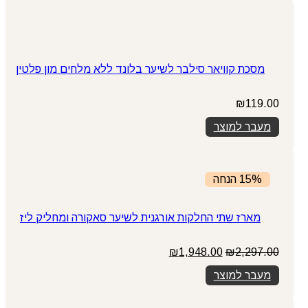
מסכת קוויאר סילבר לשיער בלונד ללא מלחים מון פלטין
₪
119.00
מעבר למוצר
15% הנחה
מארז שתי החלקות אורגנית לשיער סאקורה ומחליק ליז
המחיר
המחיר
₪
1,948.00
₪
2,297.00
המקורי
הנוכחי
מעבר למוצר
היה:
הוא:
₪1,948.00.
₪2,297.00.