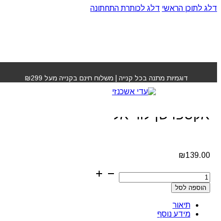
דלג לתוכן הראשי
דלג לכותרת התחתונה
עמוד הבית
»
חנות
»
שמפו קרל אקספרט קרל אקספרשן
לוריאל
דוגמיות מתנה בכל קנייה | משלוח חינם בקנייה מעל ₪299
שמפו קרל אקספרט קרל
אקספרשן לוריאל
₪
139.00
כמות
של
הוספה לסל
שמפו
קרל
תיאור
אקספרט
מידע נוסף
קרל