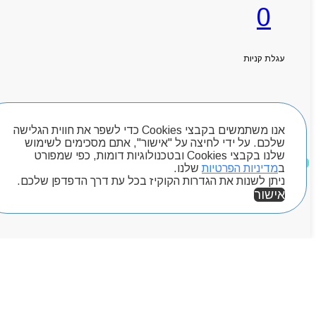
0
ראשי
אודותניו
קטלוג מוצרים
עגלת קניות
המגזין
יצירת קשר
מותגים
חיפוש מוצרים
Byou
אנו משתמשים בקבצי Cookies כדי לשפר את חווית הגלישה
שלכם. על ידי לחיצה על "אישור", אתם מסכימים לשימוש
שלנו בקבצי Cookies ובטכנולוגיות דומות, כפי שמפורט
מוצרים שאהבתי
ב
מדיניות הפרטיות
שלנו.
ניתן לשנות את הגדרות הקוקיז בכל עת דרך הדפדפן שלכם.
אישור
אזור אישי