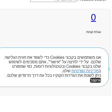
0
ראשי
אודותניו
קטלוג מוצרים
עגלת קניות
המגזין
יצירת קשר
מותגים
חיפוש מוצרים
Byou
אנו משתמשים בקבצי Cookies כדי לשפר את חווית הגלישה
שלכם. על ידי לחיצה על "אישור", אתם מסכימים לשימוש
שלנו בקבצי Cookies ובטכנולוגיות דומות, כפי שמפורט
מוצרים שאהבתי
ב
מדיניות הפרטיות
שלנו.
ניתן לשנות את הגדרות הקוקיז בכל עת דרך הדפדפן שלכם.
אישור
אזור אישי