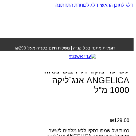
דלג לתוכן הראשי
דלג לכותרת התחתונה
עמוד הבית
»
חנות
»
שמפו רסקיו ללא מלחים לשיער מקורזל
ויבש מאוד ANGELICA אנג`ליקה 1000 מ"ל
דוגמיות מתנה בכל קנייה | משלוח חינם בקנייה מעל ₪299
שמפו רסקיו ללא מלחים
לשיער מקורזל ויבש מאוד
ANGELICA אנג`ליקה
1000 מ"ל
₪
129.00
כמות של שמפו רסקיו ללא מלחים לשיער