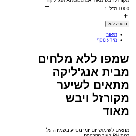
מקורזל ויבש מאוד ANGELICA אנג`ליקה
1000 מ"ל
הוספה לסל
תיאור
מידע נוסף
שמפו ללא מלחים
מבית אנג'ליקה
מתאים לשיער
מקורזל ויבש
מאוד
מתאים לשימוש יום יומי מסייע בשמירה על
רמת PH בעור הקרקפת.