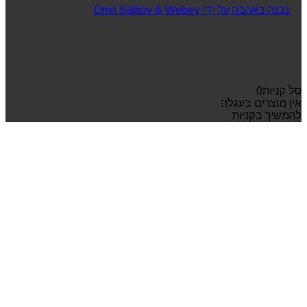
נבנה באהבה על ידי Omri Salhov & Webey
סל קניות
0
אין מוצרים בעגלה
להמשיך בקניות