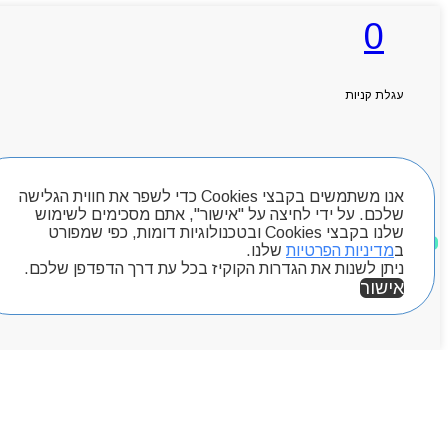
0
ראשי
אודותניו
קטלוג מוצרים
עגלת קניות
המגזין
יצירת קשר
מותגים
חיפוש מוצרים
Byou
אנו משתמשים בקבצי Cookies כדי לשפר את חווית הגלישה
שלכם. על ידי לחיצה על "אישור", אתם מסכימים לשימוש
שלנו בקבצי Cookies ובטכנולוגיות דומות, כפי שמפורט
מוצרים שאהבתי
ב
מדיניות הפרטיות
שלנו.
ניתן לשנות את הגדרות הקוקיז בכל עת דרך הדפדפן שלכם.
אישור
אזור אישי