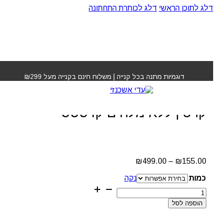
דלג לתוכן הראשי
דלג לכותרת התחתונה
עמוד הבית
»
חנות
»
שמפו בן פלוידאליסט קרטין ללא מלחים
קרסטס
דוגמיות מתנה בכל קנייה | משלוח חינם בקנייה מעל ₪299
שמפו בן פלוידאליסט
קרטין ללא מלחים קרסטס
טווח
₪
499.00
–
₪
155.00
מחירים:
כמות
נקה
עד
כמות
של
הוספה לסל
שמפו
בן