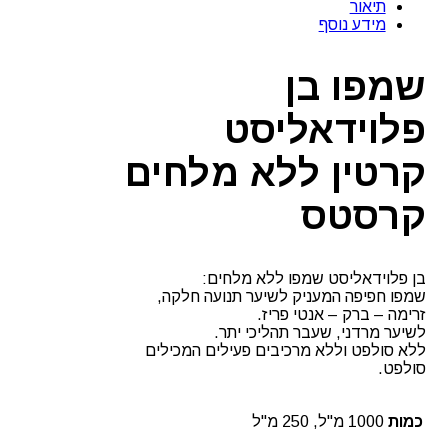
תיאור
פלוידאליסט
מידע נוסף
קרטין
ללא
מלחים
שמפו בן
קרסטס
פלוידאליסט
קרטין ללא מלחים
קרסטס
בן פלוידאליסט שמפו ללא מלחים:
שמפו חפיפה המעניק לשיער תנועה חלקה,
זרימה – ברק – אנטי פריז.
לשיער מרדני, שעבר תהליכי יתר.
ללא סולפט וללא מרכיבים פעילים המכילים
סולפט.
כמות
1000 מ"ל, 250 מ"ל