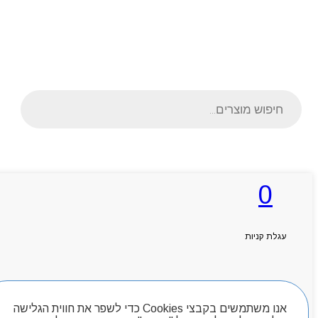
Products
search
ראשי
0
אודותניו
קטלוג מוצרים
המגזין
יצירת קשר
עגלת קניות
מותגים
Byou
חיפוש מוצרים
אנו משתמשים בקבצי Cookies כדי לשפר את חווית הגלישה