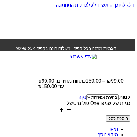
דלג לתוכן הראשי
דלג לכותרת התחתונה
עמוד הבית
»
חנות
»
שמפו One פול מיטשל
דוגמיות מתנה בכל קנייה | משלוח חינם בקנייה מעל ₪299
שמפו One פול מיטשל
₪
159.00
–
₪
99.00
עד ⁦₪159.00⁩
כמות
נקה
כמות של שמפו One פול מיטשל
הוספה לסל
תיאור
מידע נוסף