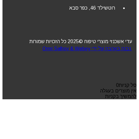
רוטשילד 46, כפר סבא
עדי אשכנזי מוצרי טיפוח ©2025 כל הזכויות שמורות
נבנה באהבה על ידי Omri Salhov & Webey
סל קניות
0
אין מוצרים בעגלה
להמשיך בקניות