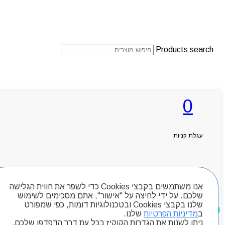
Products search
ראשי
0
אודותניו
קטלוג מוצרים
המגזין
יצירת קשר
עגלת קניות
מותגים
Byou
חיפוש מוצרים
אנו משתמשים בקבצי Cookies כדי לשפר את חווית הגלישה
שלכם. על ידי לחיצה על "אישור", אתם מסכימים לשימוש
שלנו בקבצי Cookies ובטכנולוגיות דומות, כפי שמפורט
מוצרים שאהבתי
ב
מדיניות הפרטיות
שלנו.
ניתן לשנות את הגדרות הקוקיז בכל עת דרך הדפדפן שלכם.