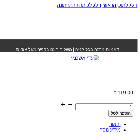
דלג לתוכן הראשי
דלג לכותרת התחתונה
עמוד הבית
»
חנות
»
שעווה אלסטו פראנס ביוטי
דוגמיות מתנה בכל קנייה | משלוח חינם בקנייה מעל ₪299
שעווה אלסטו פראנס
ביוטי
₪
119.00
כמות
של
הוספה לסל
שעווה
אלסטו
תיאור
פראנס
מידע נוסף
ביוטי