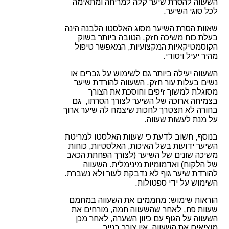
השעווה להסרת שיער קלה למריחה ומתאימה
לכל סוגי השיער.
שאוות הסרת השיער מסוג האלסטו הלבנה הינה
בעלת כוח משיכה חזק, הטובה ביותר בשוק
הקוסמטיקאיות המקצועיות, המאפשר טיפול
מהיר יעיל ויסודי.
השעווה יעילה ביותר גם לשימוש על גברים או
נשים בעלות עור חזק. השעווה להורדת שיער
מסוגלת למשוך זיפים וחוסכת את הצורך
בצמיחה ארוכה של השיער לצורך הסרתו, גם
בחורה לא תצטרך לחכות שיצמח לה שיער ארוך
על מנת לעשות שעווה.
בנוסף, חשוב לדעת כי שעוות האלסטו למריטת
השיער ידועות בשל האיכות, האלסטיות, כוחות
משיכה שונים של השיער (לצורך הפחתת הכאב
של הלקוח) ואדמומיות מינימלית. השעווה
להורדת שיער גוף לא נדבקת לעור ולא נשברת.
השימוש על ידי ספטולות.
הוראות שימוש: מחממים את השעווה במחמם
שעוות פח, לאחר שהשעווה חמה, מורחים את
השעווה על הגוף עם כיוון השערה, לאחר מכן
מוציאים את השעווה, אין צורך בנייר.