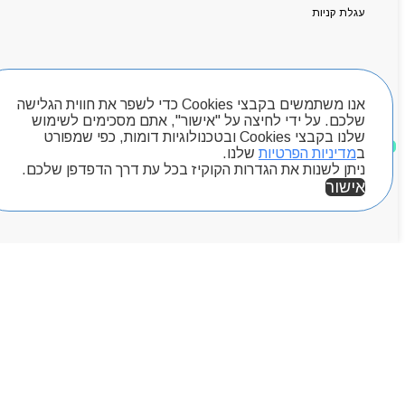
עגלת קניות
ראשי
אודותניו
קטלוג מוצרים
המגזין
חיפוש מוצרים
יצירת קשר
מותגים
אנו משתמשים בקבצי Cookies כדי לשפר את חווית הגלישה
שלכם. על ידי לחיצה על "אישור", אתם מסכימים לשימוש
Byou
שלנו בקבצי Cookies ובטכנולוגיות דומות, כפי שמפורט
מוצרים שאהבתי
ב
מדיניות הפרטיות
שלנו.
ניתן לשנות את הגדרות הקוקיז בכל עת דרך הדפדפן שלכם.
אישור
אזור אישי