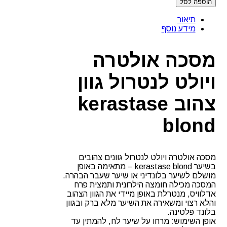
הוספה לסל
מסכה
אולטרה
תיאור
ויולט
מידע נוסף
לנטרול
גוון
צהוב
מסכה אולטרה
kerastase
blond
ויולט לנטרול גוון
צהוב kerastase
blond
מסכה אולטרה ויולט לנטרול גוונים צהובים
בשיער kerastase blond – מתאימה באופן
מושלם לשיער בלונדיני או שיער שעבר הבהרה.
המסכה מכילה חומצה הילרונית ותמצית פרח
אדלוויס, מנטרלת באופן מיידי את הגוון הצהוב
והלא רצוי ומשאירה את השיער מלא ברק ובגוון
בלונד פלטינה.
אופן השימוש: מרחו על שיער לח, להמתין עד