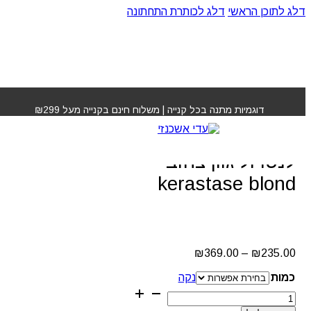
דלג לתוכן הראשי
דלג לכותרת התחתונה
עמוד הבית
»
חנות
»
מסכה אולטרה ויולט לנטרול גוון צהוב
kerastase blond
דוגמיות מתנה בכל קנייה | משלוח חינם בקנייה מעל ₪299
מסכה אולטרה ויולט
לנטרול גוון צהוב
kerastase blond
טווח
₪
369.00
–
₪
235.00
מחירים:
כמות
נקה
עד
כמות
של