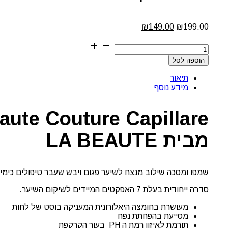
199.00
₪
המחיר
149.00
₪
המחיר
המקורי
הנוכחי
כמות
היה:
הוא:
של
₪149.00.
₪199.00.
הוספה לסל
מארז
הוט
תיאור
קוטור
מידע נוסף
חומצה
היאלורונית
טהורה
שמפו
ומסכה
מבית LA BEAUTE
מבית
לה
בוטה
שמפו ומסכה שילוב מנצח לשיער פגום ויבש שעבר טיפולים כימיי
סדרה ייחודית בעלת 7 האפקטים המיידים לשיקום השיער.
מעושרת בחומצה היאלורונית המעניקה בוסט של לחות
מסייעת בהפחתת נפח
תורמת לאיזון רמת ה PH בעור הקרקפת