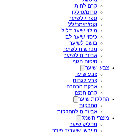
קרם לחות
סרום/סילקון
ספריי לשיער
וקס/חימר/ג'ל
מילוי שיער דליל
כיסוי שיער לבן
בושם לשיער
מברשות לשיער
אביזרים לשיער
טיפוח הגוף
צבעי שיער
צבע שיער
צבע לגבות
אבקת הבהרה
קרם חמצן
החלקות שיער
החלקות
אביזרים להחלקות
מוצרי חשמל
מחליק שיער
מייבשי שיער/דיפיוזר