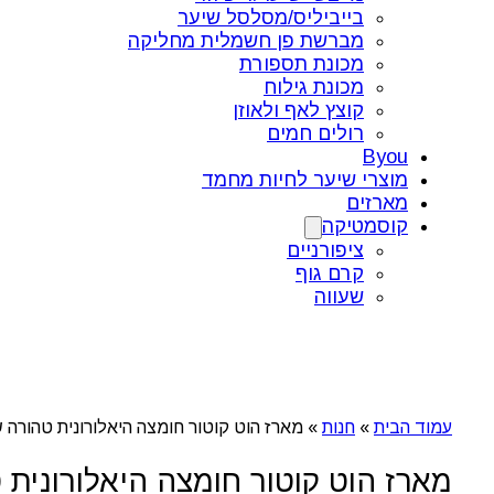
בייביליס/מסלסל שיער
מברשת פן חשמלית מחליקה
מכונת תספורת
מכונת גילוח
קוצץ לאף ולאוזן
רולים חמים
Byou
מוצרי שיער לחיות מחמד
מארזים
קוסמטיקה
ציפורניים
קרם גוף
שעווה
עמוד הבית
»
חנות
»
מארז הוט קוטור חומצה היאלורונית טהורה 
מארז הוט קוטור חומצה היאלורונית