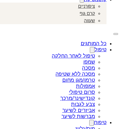
ציפורניים
קרם גוף
שעווה
כל המותגים
טיפול
טיפול לאחר החלקה
שמפו
מסכה
מסכה ללא שטיפה
טרמו/מגן מחום
אמפולות
סרום טיפולי
קונדישינר/מרכך
צבע לגבות
אביזרים לשיער
מברשות לשיער
טיפוח
מוס/גלייז