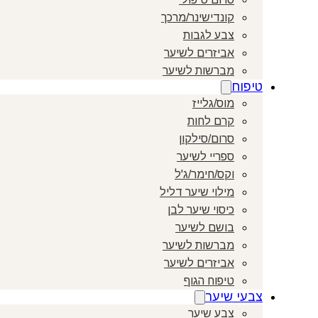
קונדישינר/מרכך
צבע לגבות
אביזרים לשיער
מברשות לשיער
טיפוח
מוס/גלייז
קרם לחות
סרום/סילקון
ספריי לשיער
וקס/חימר/ג'ל
מילוי שיער דליל
כיסוי שיער לבן
בושם לשיער
מברשות לשיער
אביזרים לשיער
טיפוח הגוף
צבעי שיער
צבע שיער