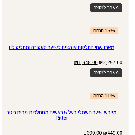
מעבר למוצר
15% הנחה
מארז שתי החלקות אורגנית לשיער סאקורה ומחליק ליז
המחיר
המחיר
₪
1,948.00
₪
2,297.00
המקורי
הנוכחי
מעבר למוצר
היה:
הוא:
₪1,948.00.
₪2,297.00.
11% הנחה
מייבש שיער חשמלי בעל 5 ראשים מתחלפים מבית ריטר
Ritter
המחיר
המחיר
₪
399.00
₪
449.00