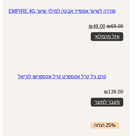
פודרה לשיער אמפייר אבקה למילוי שיער EMPIRE 4G
המחיר
המחיר
₪
49.00
₪
69.00
המקורי
הנוכחי
אזל מהמלאי
היה:
הוא:
₪49.00.
₪69.00.
קרם ג'ל קרל אקספרט קרל אקספרשן לוריאל
₪
139.00
מעבר למוצר
25% הנחה