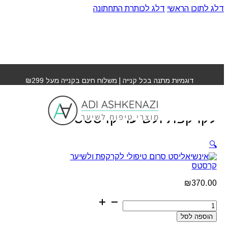
דלג לתוכן הראשי
דלג לכותרת התחתונה
עמוד הבית
»
חנות
»
אינשיאליסט סרום טיפולי לקרקפת
ולשיער קרסטס
דוגמיות מתנה בכל קנייה | משלוח חינם בקנייה מעל ₪299
אינשיאליסט סרום טיפולי
לקרקפת ולשיער קרסטס
🔍
₪
370.00
כמות
של
הוספה לסל
אינשיאליסט
סרום