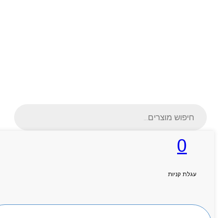
Products
search
0
ראשי
עגלת קניות
אודותניו
קטלוג מוצרים
המגזין
יצירת קשר
חיפוש מוצרים
מותגים