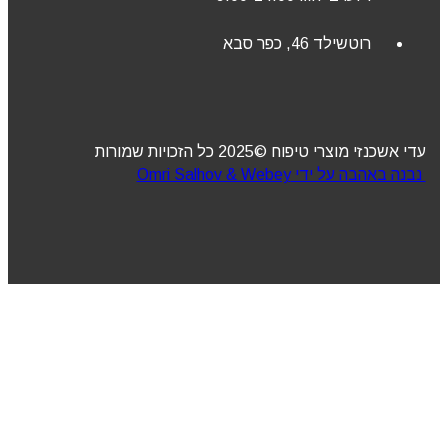
רוטשילד 46, כפר סבא
עדי אשכנזי מוצרי טיפוח ©2025 כל הזכויות שמורות
נבנה באהבה על ידי Omri Salhov & Webey