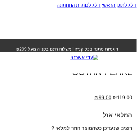
דלג לתוכן הראשי
דלג לכותרת התחתונה
עמוד הבית
»
חנות
»
מסכת סילבר אוקטן פרל OCTAN
PEARL
דוגמיות מתנה בכל קנייה | משלוח חינם בקנייה מעל ₪299
מסכת סילבר אוקטן פרל
OCTAN PEARL
המחיר
המחיר
₪
99.00
₪
119.00
המקורי
הנוכחי
היה:
הוא:
₪99.00.
₪119.00.
המלאי אזל
רוצים שנעדכן כשהמוצר חוזר למלאי ?