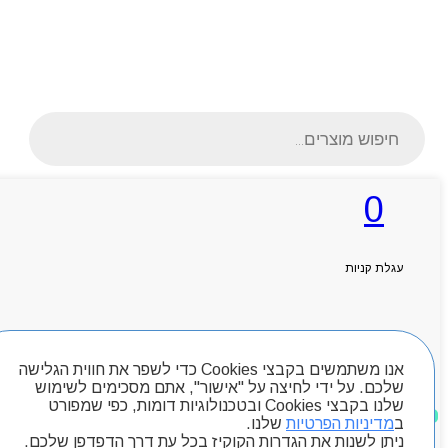
Products
search
0
ראשי
אודותניו
עגלת קניות
קטלוג מוצרים
המגזין
יצירת קשר
מותגים
חיפוש מוצרים
Byou
אנו משתמשים בקבצי Cookies כדי לשפר את חווית הגלישה
שלכם. על ידי לחיצה על "אישור", אתם מסכימים לשימוש
שלנו בקבצי Cookies ובטכנולוגיות דומות, כפי שמפורט
מוצרים שאהבתי
ב
מדיניות הפרטיות
שלנו.
ניתן לשנות את הגדרות הקוקיז בכל עת דרך הדפדפן שלכם.