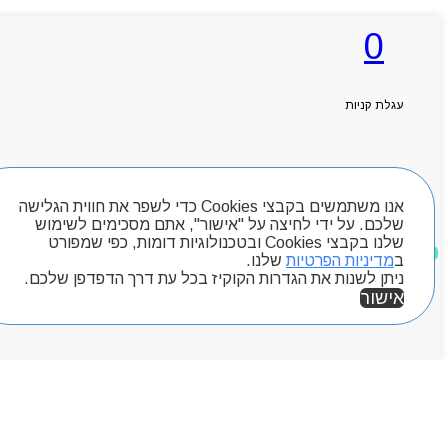
0
ראשי
אודותניו
קטלוג מוצרים
עגלת קניות
המגזין
יצירת קשר
מותגים
חיפוש מוצרים
Byou
אנו משתמשים בקבצי Cookies כדי לשפר את חווית הגלישה
שלכם. על ידי לחיצה על "אישור", אתם מסכימים לשימוש
שלנו בקבצי Cookies ובטכנולוגיות דומות, כפי שמפורט
מוצרים שאהבתי
ב
מדיניות הפרטיות
שלנו.
ניתן לשנות את הגדרות הקוקיז בכל עת דרך הדפדפן שלכם.
אישור
אזור אישי