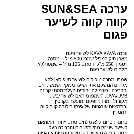
KAVA
ערכה SUN&SEA
לשיער
פגום
קווה קווה לשיער
פגום
ערכה KAVA KAVA לשיער פגום
מארז תיק המכיל שמפו 500 מ"ל + מסכה
ויטמין 550 מ"ל + סרום 125 מ"ל – שמפו ללא
מלחים לשיער פגום.
שמפו ומסכה טיפולים לשיער סי & סאן ללא
מלחים המשקם את השיער מנזקי השמש , הים
והבריכה , פורמולה ייחודית בעלת מסנני קרינה
UVA/UVB. השמפו מותאם לשיער יבש ,
מקורזל , מרדני ופגום. מועשר בקרטין
ובתמציות אורגניות של גינקו בילובה קווה קווה
ורוזמרין.
סרום : סרום ללא מלחים סרום ייחודי המותאם
לשיער שניזוק מהשמש הים והבריכה בעל
מסנני קרינה מועשר בקרטין ובתמציות אורגניות