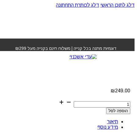
דלג לתוכן הראשי
דלג לכותרת התחתונה
עמוד הבית
»
חנות
»
ערכה סי & סאן KAVA KAVA לשיער פגום
דוגמיות מתנה בכל קנייה | משלוח חינם בקנייה מעל ₪299
ערכה סי & סאן KAVA
KAVA לשיער פגום
₪
249.00
כמות
של
הוספה לסל
ערכה
סי
תיאור
&
מידע נוסף
סאן
KAVA