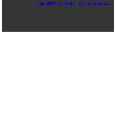
נבנה באהבה על ידי Omri Salhov & Webey