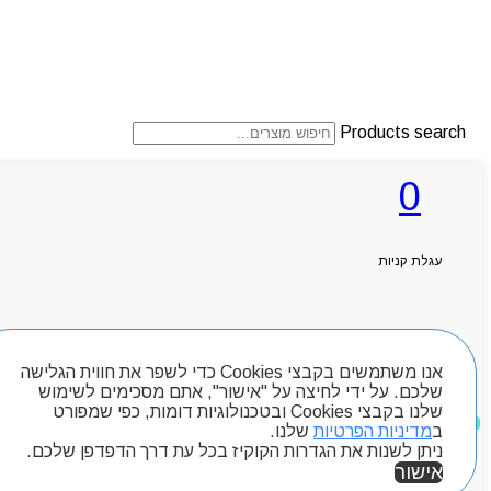
Products search
0
ראשי
אודותניו
עגלת קניות
קטלוג מוצרים
המגזין
יצירת קשר
מותגים
חיפוש מוצרים
Byou
אנו משתמשים בקבצי Cookies כדי לשפר את חווית הגלישה
שלכם. על ידי לחיצה על "אישור", אתם מסכימים לשימוש
שלנו בקבצי Cookies ובטכנולוגיות דומות, כפי שמפורט
מוצרים שאהבתי
ב
מדיניות הפרטיות
שלנו.
ניתן לשנות את הגדרות הקוקיז בכל עת דרך הדפדפן שלכם.
אישור