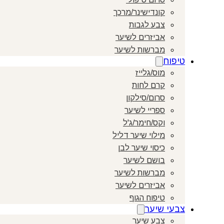
קונדישינר/מרכך
צבע לגבות
אביזרים לשיער
מברשות לשיער
טיפוח
מוס/גלייז
קרם לחות
סרום/סילקון
ספריי לשיער
וקס/חימר/ג'ל
מילוי שיער דליל
כיסוי שיער לבן
בושם לשיער
מברשות לשיער
אביזרים לשיער
טיפוח הגוף
צבעי שיער
צבע שיער