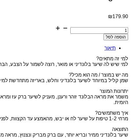
₪
179.90
כמות
של
הוספה לסל
Kérastase
Blond
תיאור
Absolu
L’Huile
למי זה מתאים?
Cicagloss
למי שיש לה שיער בלונדיני או מואר, רוצה לשמור על הצבע, הב
–
מילוי
מה יש במוצר / מה הוא מכיל?
שמן
שמן קליל במיוחד לשיער בלונדיני וחלש, באריזה מתחדשת למילו
זוהר
לשיער
יתרונות המוצר
בלונדיני
משמר את מראה הבלונד זוהר ורענן, מעניק לשיער ברק עז ומרא
היומית.
איך משתמשים?
מרחי 1-2 טיפות על שיער לח או יבש, מהאמצע עד הקצוות, לפני עיצוב או כסיום טיפולי; ניתן לשלב עם טיפול שמנרמל את המראה לאחר הצבעה או הבהרה.
התוצאה
שיער בלונדיני ממיר ובריא יותר, עם ברק מבריק ונצנוץ, מראה מ