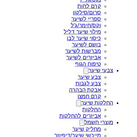
קרם לחות
סרום/סילקון
ספריי לשיער
וקס/חימר/ג'ל
מילוי שיער דליל
כיסוי שיער לבן
בושם לשיער
מברשות לשיער
אביזרים לשיער
טיפוח הגוף
צבעי שיער
צבע שיער
צבע לגבות
אבקת הבהרה
קרם חמצן
החלקות שיער
החלקות
אביזרים להחלקות
מוצרי חשמל
מחליק שיער
מייבשי שיער/דיפיוזר