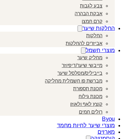
צבע לגבות
אבקת הבהרה
קרם חמצן
החלקות שיער
החלקות
אביזרים להחלקות
מוצרי חשמל
מחליק שיער
מייבשי שיער/דיפיוזר
בייביליס/מסלסל שיער
מברשת פן חשמלית מחליקה
מכונת תספורת
מכונת גילוח
קוצץ לאף ולאוזן
רולים חמים
Byou
מוצרי שיער לחיות מחמד
מארזים
קוסמטיקה