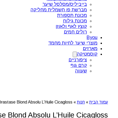
בייביליס/מסלסל שיער
מברשת פן חשמלית מחליקה
מכונת תספורת
מכונת גילוח
קוצץ לאף ולאוזן
רולים חמים
Byou
מוצרי שיער לחיות מחמד
מארזים
קוסמטיקה
ציפורניים
קרם גוף
שעווה
עמוד הבית
»
חנות
»
Kérastase Blond Absolu L’Huile Cicagloss – מילוי שמן זוהר לשיער בלונד
Kérastase Blond Absolu L’Huile Cicagloss – מילוי שמן זוהר 