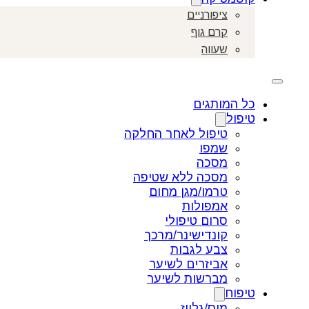
ציפורניים
קרם גוף
שעווה
כל המותגים
טיפול
טיפול לאחר החלקה
שמפו
מסכה
מסכה ללא שטיפה
טרמו/מגן מחום
אמפולות
סרום טיפולי
קונדישינר/מרכך
צבע לגבות
אביזרים לשיער
מברשות לשיער
טיפוח
מוס/גלייז