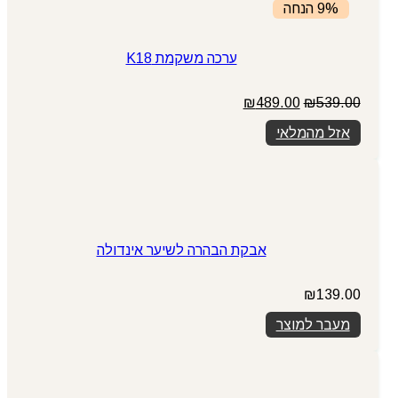
9% הנחה
ערכה משקמת K18
המחיר
המחיר
₪
489.00
₪
539.00
המקורי
הנוכחי
אזל מהמלאי
היה:
הוא:
₪489.00.
₪539.00.
אבקת הבהרה לשיער אינדולה
₪
139.00
מעבר למוצר