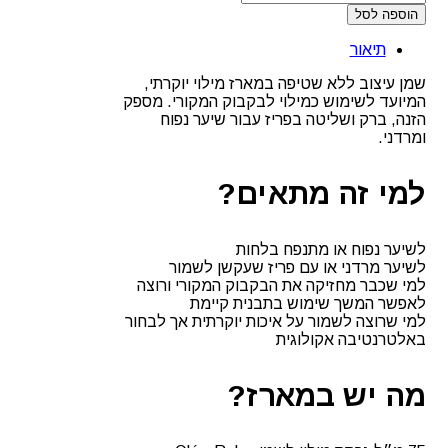
הוספה לסל
Kérastase
Chronologiste
תיאור
Huile
de
שמן עיצוב ללא שטיפה במארז מילוי יוקרתי,
Parfum
המיועד לשימוש כמילוי לבקבוק המקורי. מספק
–
הזנה, ברק ושליטה בפריז עבור שיער נפוח
מילוי
ומרדני.
שמן
בושם
יוקרתי
למי זה מתאים?
לשיער
לשיער נפוח או מתנפח בלחות
לשיער מרדני או עם פריז שעקשן לשמור
למי שכבר מחזיקה את הבקבוק המקורי ורוצה
לאפשר המשך שימוש בתבנית קיימת
למי שרוצה לשמור על איכות יוקרתית אך לבחור
באלטרנטיבה אקולוגית
מה יש במארז?