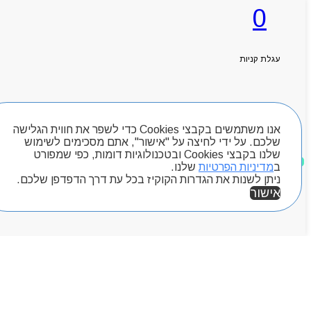
0
עגלת קניות
ראשי
אודותניו
קטלוג מוצרים
המגזין
חיפוש מוצרים
יצירת קשר
מותגים
אנו משתמשים בקבצי Cookies כדי לשפר את חווית הגלישה
שלכם. על ידי לחיצה על "אישור", אתם מסכימים לשימוש
Byou
שלנו בקבצי Cookies ובטכנולוגיות דומות, כפי שמפורט
מוצרים שאהבתי
ב
מדיניות הפרטיות
שלנו.
ניתן לשנות את הגדרות הקוקיז בכל עת דרך הדפדפן שלכם.
אישור
אזור אישי