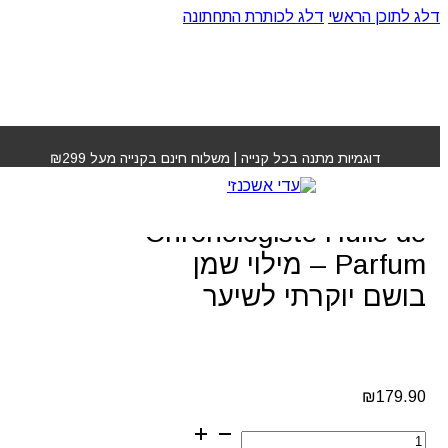
דלג לתוכן הראשי
דלג לכותרת התחתונה
עמוד הבית
»
חנות
»
Kérastase Chronologiste Huile de
Parfum – מילוי שמן בושם יוקרתי לשיער
דוגמיות מתנה בכל קנייה | משלוח חינם בקנייה מעל ₪299
Kérastase
Chronologiste Huile de
Parfum – מילוי שמן
בושם יוקרתי לשיער
₪
179.90
כמות
של