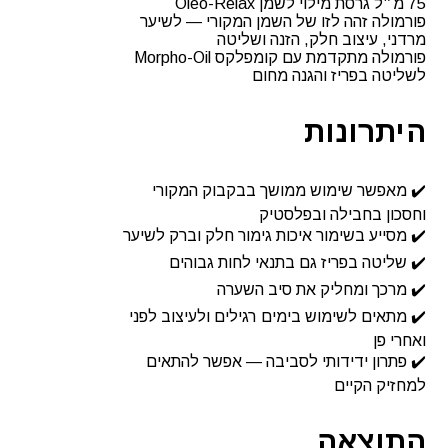
‎75 מ״ל גרסת מילוי לשמן Oléo-Relax
פורמולה זהה לזו של השמן המקורי — לשיער
מרדני, עיצוב חלק, הזנה ושליטה
פורמולה מתקדמת עם קומפלקס Morpho-Oil
לשליטה בפריז והגנה מחום
היתרונות
✔️ מאפשר שימוש ממושך בבקבוק המקורי
וחסכון בחבילה ובפלסטיק
✔️ מסייע בשימור איכות גימור חלק וברק לשיער
✔️ שליטה בפריז גם בתנאי לחות גבוהים
✔️ מרכך ומחליק את סיב השערה
✔️ מתאים לשימוש בימים רגילים ולעיצוב לפני
ואחרי פן
✔️ פתרון ידידותי לסביבה — אפשר להתאים
למחזיק הקיים
התוצאה