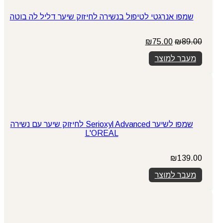
שמפו אנרגטי לטיפול בנשירה לחיזוק שיער דליל לה בוטה
המחיר
המחיר
₪
75.00
₪
89.00
המקורי
הנוכחי
מעבר למוצר
היה:
הוא:
₪75.00.
₪89.00.
שמפו לשיער Serioxyl Advanced לחיזוק שיער עם נשירה
L'OREAL
₪
139.00
מעבר למוצר