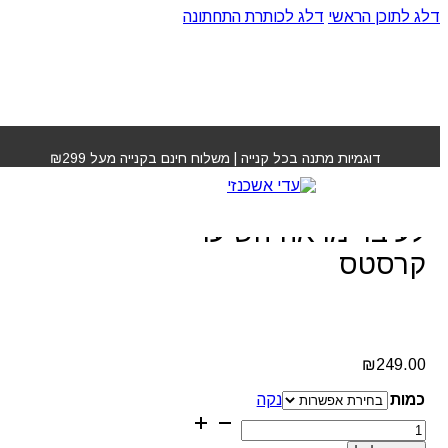
דלג לתוכן הראשי
דלג לכותרת התחתונה
עמוד הבית
»
חנות
»
מסכה דנסיטא לשיער דק לעיבוי מראה
השיער קרסטס
דוגמיות מתנה בכל קנייה | משלוח חינם בקנייה מעל ₪299
מסכה דנסיטא לשיער דק
לעיבוי מראה השיער
קרסטס
₪
249.00
כמות
נקה
כמות
של