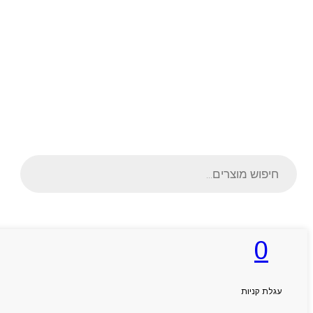
Products
search
0
ראשי
אודותניו
קטלוג מוצרים
המגזין
עגלת קניות
יצירת קשר
מותגים