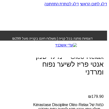
דלג לתוכן הראשי
דלג לכותרת התחתונה
עמוד הבית
»
חנות
»
Kérastase Discipline Oléo-Relax –
מילוי שמן אנטי פריז לשיער נפוח ומרדני
דוגמיות מתנה בכל קנייה | משלוח חינם בקנייה מעל ₪299
Kérastase Discipline
Oléo-Relax – מילוי שמן
אנטי פריז לשיער נפוח
ומרדני
₪
179.90
כמות של Kérastase Discipline Oléo-Relax