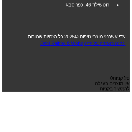
רוטשילד 46, כפר סבא
עדי אשכנזי מוצרי טיפוח ©2025 כל הזכויות שמורות
נבנה באהבה על ידי Omri Salhov & Webey
סל קניות
0
אין מוצרים בעגלה
להמשיך בקניות