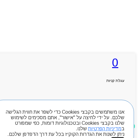
0
עגלת קניות
Products search
חיפוש מוצרים
ראשי
אנו משתמשים בקבצי Cookies כדי לשפר את חווית הגלישה
אודותניו
שלכם. על ידי לחיצה על "אישור", אתם מסכימים לשימוש
קטלוג מוצרים
שלנו בקבצי Cookies ובטכנולוגיות דומות, כפי שמפורט
מוצרים שאהבתי
המגזין
ב
מדיניות הפרטיות
שלנו.
יצירת קשר
ניתן לשנות את הגדרות הקוקיז בכל עת דרך הדפדפן שלכם.
מותגים