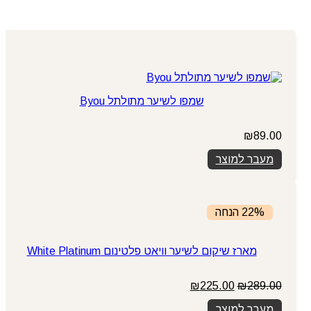
שמפו לשיער מתולתל Byou
₪
89.00
מעבר למוצר
22% הנחה
מארז שיקום לשיער וויאט פלטינום White Platinum
המחיר
המחיר
₪
225.00
₪
289.00
המקורי
הנוכחי
מעבר למוצר
היה:
הוא: