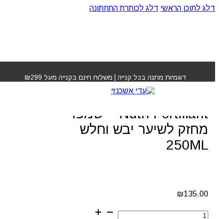
דלג לתוכן הראשי
דלג לכותרת התחתונה
עמוד הבית
»
חנות
»
Kerastase Genesis Bain Nutri-
Fortifiant – שמפו מחזק לשיער יבש וחלש 250ML
דוגמיות מתנה בכל קנייה | משלוח חינם בקנייה מעל ₪299
Kerastase Genesis Bain
Nutri-Fortifiant – שמפו
מחזק לשיער יבש וחלש
250ML
₪
135.00
כמות
של