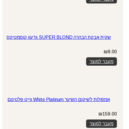
₪225.00.
₪289.00.
שקית אבקת הבהרה SUPER BLOND גדעון קוסמטיקס
₪
8.00
מעבר למוצר
אמפולות לשיקום השיער White Platinum ווייט פלטינום
₪
159.00
מעבר למוצר