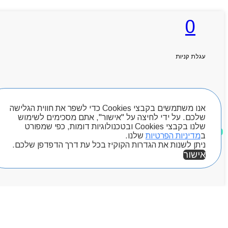
0
ראשי
אודותניו
קטלוג מוצרים
עגלת קניות
המגזין
יצירת קשר
מותגים
חיפוש מוצרים
Byou
אנו משתמשים בקבצי Cookies כדי לשפר את חווית הגלישה
שלכם. על ידי לחיצה על "אישור", אתם מסכימים לשימוש
שלנו בקבצי Cookies ובטכנולוגיות דומות, כפי שמפורט
מוצרים שאהבתי
ב
מדיניות הפרטיות
שלנו.
ניתן לשנות את הגדרות הקוקיז בכל עת דרך הדפדפן שלכם.
אישור
אזור אישי