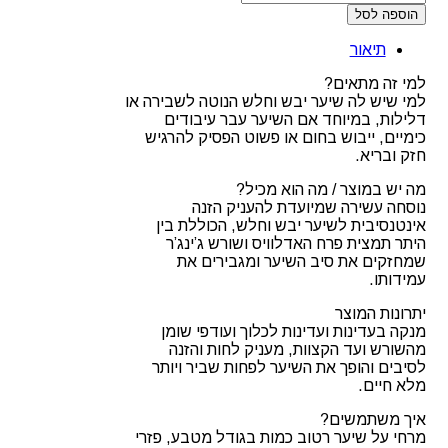
הוספה לסל
Kerastase
Genesis
תיאור
Bain
Nutri-
למי זה מתאים?
Fortifiant
למי שיש לה שיער יבש וחלש הנוטה לשבירה או
–
דלילות, במיוחד אם השיער עבר עיבודים
שמפו
כימיים, ייבוש בחום או פשוט הפסיק להרגיש
מחזק
חזק ובריא.
לשיער
יבש
מה יש במוצר / מה הוא מכיל?
וחלש
נוסחה עשירה שמיועדת להעניק הזנה
250ML
אינטנסיבית לשיער יבש וחלש, הכוללת בין
היתר תמצית פרח האדלוויס ושורש ג’ינג’ר
שמחזקים את סיב השיער ומגבירים את
עמידותו.
יתרונות המוצר
מנקה בעדינות ועדינות לכלוך ועודפי שומן
מהשורש ועד הקצוות, מעניק לחות והזנה
לסיבים והופך את השיער לפחות שביר ויותר
מלא חיים.
איך משתמשים?
מרחי על שיער רטוב כמות בגודל מטבע, פזרי