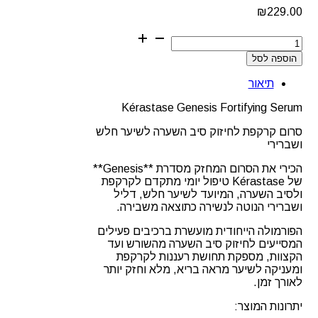
₪
229.00
כמות
של
הוספה לסל
Kérastase
Genesis
תיאור
Fortifying
Serum
Kérastase Genesis Fortifying Serum
-
סרום
סרום קרקפת לחיזוק סיב השערה לשיער חלש
קרקפת
ושברירי
לחיזוק
סיב
הכירי את הסרום המחזק מסדרת **Genesis**
השערה
של Kérastase טיפול יומי מתקדם לקרקפת
לשיער
ולסיב השערה, המיועד לשיער חלש, דליל
חלש
ושברירי הנוטה לנשירה כתוצאה משבירה.
ושברירי
מסדרת
הפורמולה הייחודית מועשרת ברכיבים פעילים
ג'נסיס
המסייעים לחיזוק סיב השערה מהשורש ועד
הקצוות, מספקת תחושת רעננות לקרקפת
ומעניקה לשיער מראה בריא, מלא וחזק יותר
לאורך זמן.
יתרונות המוצר: