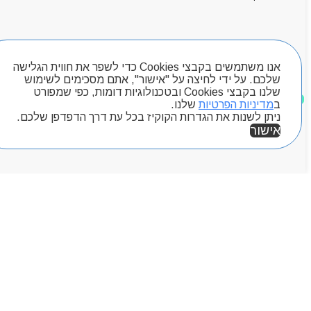
אודותניו
קטלוג מוצרים
המגזין
יצירת קשר
חיפוש מוצרים
מותגים
אנו משתמשים בקבצי Cookies כדי לשפר את חווית הגלישה
שלכם. על ידי לחיצה על "אישור", אתם מסכימים לשימוש
Byou
שלנו בקבצי Cookies ובטכנולוגיות דומות, כפי שמפורט
מוצרים שאהבתי
ב
מדיניות הפרטיות
שלנו.
ניתן לשנות את הגדרות הקוקיז בכל עת דרך הדפדפן שלכם.
אישור
אזור אישי