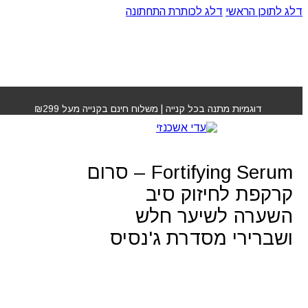
דלג לתוכן הראשי
דלג לכותרת התחתונה
עמוד הבית
»
חנות
»
Kérastase Genesis Fortifying Serum
– סרום קרקפת לחיזוק סיב השערה לשיער חלש ושברירי
דוגמיות מתנה בכל קנייה | משלוח חינם בקנייה מעל ₪299
מסדרת ג'נסיס
Kérastase Genesis
Fortifying Serum – סרום
קרקפת לחיזוק סיב
השערה לשיער חלש
ושברירי מסדרת ג'נסיס