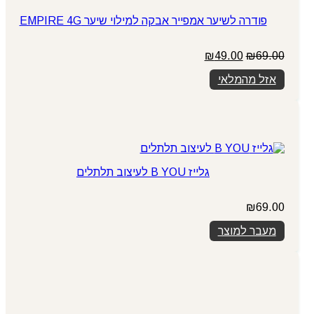
פודרה לשיער אמפייר אבקה למילוי שיער EMPIRE 4G
המחיר
המחיר
₪
49.00
₪
69.00
המקורי
הנוכחי
אזל מהמלאי
היה:
הוא:
₪49.00.
₪69.00.
גלייז B YOU לעיצוב תלתלים
₪
69.00
מעבר למוצר